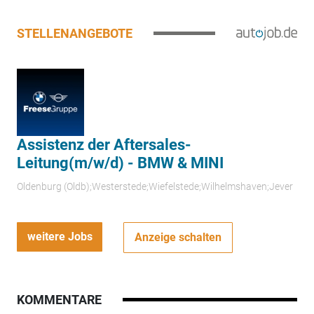
STELLENANGEBOTE
Assistenz der Aftersales-
Leitung(m/w/d) - BMW & MINI
Oldenburg (Oldb);Westerstede;Wiefelstede;Wilhelmshaven;Jever
weitere Jobs
Anzeige schalten
KOMMENTARE