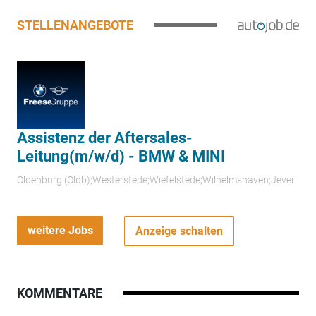
STELLENANGEBOTE
Assistenz der Aftersales-
Leitung(m/w/d) - BMW & MINI
Oldenburg (Oldb);Westerstede;Wiefelstede;Wilhelmshaven;Jever
weitere Jobs
Anzeige schalten
KOMMENTARE