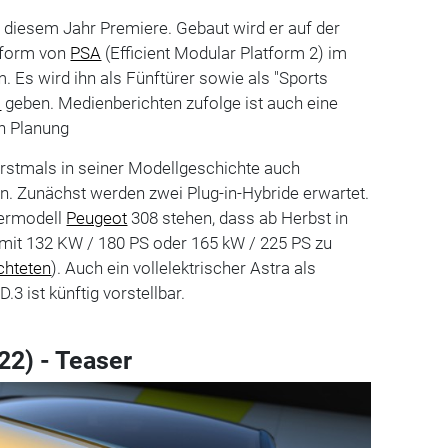
in diesem Jahr Premiere. Gebaut wird er auf der
tform von
PSA
(Efficient Modular Platform 2) im
Es wird ihn als Fünftürer sowie als "Sports
i
geben. Medienberichten zufolge ist auch eine
in Planung
erstmals in seiner Modellgeschichte auch
 sein. Zunächst werden zwei Plug-in-Hybride erwartet.
termodell
Peugeot
308 stehen, dass ab Herbst in
it 132 KW / 180 PS oder 165 kW / 225 PS zu
ichteten
). Auch ein vollelektrischer Astra als
D.3 ist künftig vorstellbar.
22) - Teaser