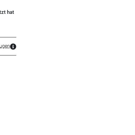
zt hat
zugen