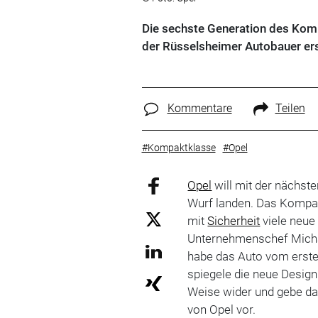
Die sechste Generation des Komp
der Rüsselsheimer Autobauer erst
Kommentare
Teilen
#Kompaktklasse
#Opel
Opel
will mit der nächst
Wurf landen. Das Kompak
mit
Sicherheit
viele neue
Unternehmenschef Micha
habe das Auto vom ersten
spiegele die neue Design
Weise wider und gebe d
von Opel vor.