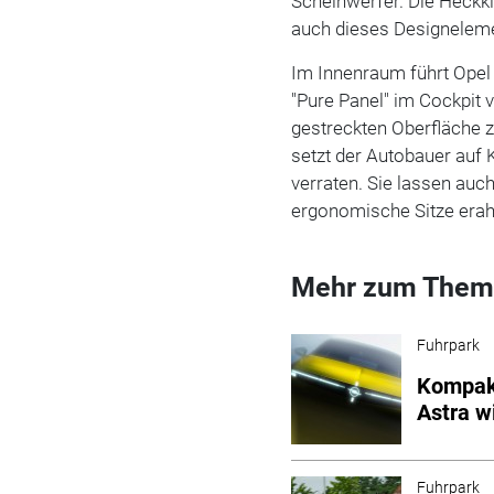
Scheinwerfer. Die Heckkl
auch dieses Designelem
Im Innenraum führt Opel d
"Pure Panel" im Cockpit v
gestreckten Oberfläche 
setzt der Autobauer auf K
verraten. Sie lassen auc
ergonomische Sitze erah
Mehr zum Them
Fuhrpark
Kompakt
Astra w
Fuhrpark