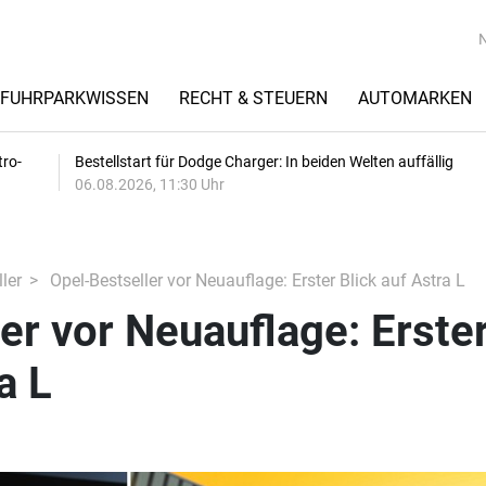
FUHRPARKWISSEN
RECHT & STEUERN
AUTOMARKEN
tro-
Bestellstart für Dodge Charger: In beiden Welten auffällig
06.08.2026, 11:30 Uhr
ler
Opel-Bestseller vor Neuauflage: Erster Blick auf Astra L
er vor Neuauflage: Erste
a L