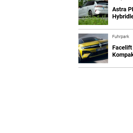
Astra P
Hybridl
Fuhrpark
Facelif
Kompak