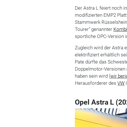
Der Astra L feiert noch 
modifizierten EMP2 Plat
Stammwerk Rüsselsheim. 
Tourer" genannter
Komb
sportliche OPC-Version 
Zugleich wird der Astra 
elektrifiziert erhältlich
Pate dürfte das Schwes
Doppelmotor-Versionen m
haben sein wird (
wir ber
Herausforderer des
VW
I
Opel Astra L (20