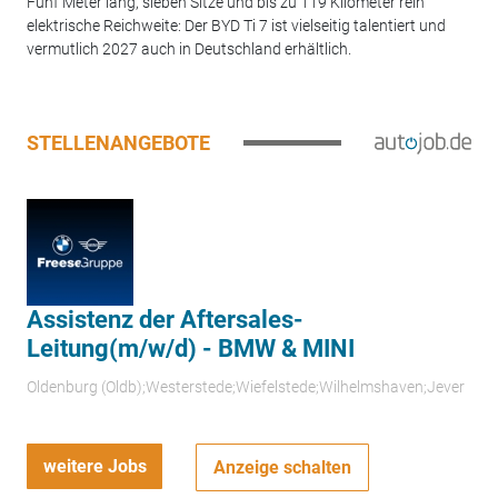
Fünf Meter lang, sieben Sitze und bis zu 119 Kilometer rein
elektrische Reichweite: Der BYD Ti 7 ist vielseitig talentiert und
vermutlich 2027 auch in Deutschland erhältlich.
STELLENANGEBOTE
Assistenz der Aftersales-
Leitung(m/w/d) - BMW & MINI
Oldenburg (Oldb);Westerstede;Wiefelstede;Wilhelmshaven;Jever
weitere Jobs
Anzeige schalten