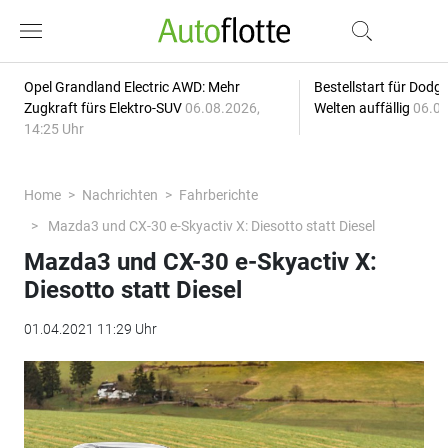
Opel Grandland Electric AWD: Mehr
Bestellstart für Dodg
Zugkraft fürs Elektro-SUV
06.08.2026,
Welten auffällig
06.08
14:25 Uhr
Home
Nachrichten
Fahrberichte
Mazda3 und CX-30 e-Skyactiv X: Diesotto statt Diesel
Mazda3 und CX-30 e-Skyactiv X:
Diesotto statt Diesel
01.04.2021 11:29 Uhr