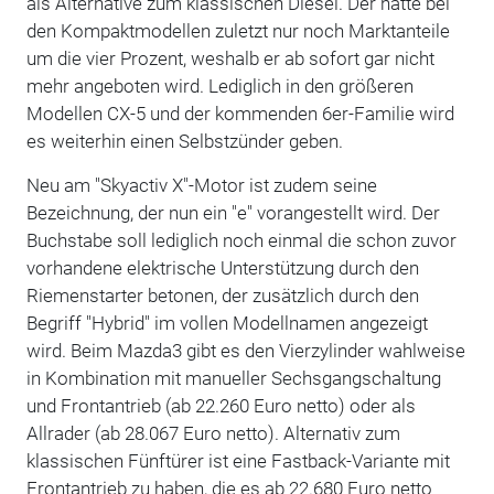
als Alternative zum klassischen Diesel. Der hatte bei
den Kompaktmodellen zuletzt nur noch Marktanteile
um die vier Prozent, weshalb er ab sofort gar nicht
mehr angeboten wird. Lediglich in den größeren
Modellen CX-5 und der kommenden 6er-Familie wird
es weiterhin einen Selbstzünder geben.
Neu am "Skyactiv X"-Motor ist zudem seine
Bezeichnung, der nun ein "e" vorangestellt wird. Der
Buchstabe soll lediglich noch einmal die schon zuvor
vorhandene elektrische Unterstützung durch den
Riemenstarter betonen, der zusätzlich durch den
Begriff "Hybrid" im vollen Modellnamen angezeigt
wird. Beim Mazda3 gibt es den Vierzylinder wahlweise
in Kombination mit manueller Sechsgangschaltung
und Frontantrieb (ab 22.260 Euro netto) oder als
Allrader (ab 28.067 Euro netto). Alternativ zum
klassischen Fünftürer ist eine Fastback-Variante mit
Frontantrieb zu haben, die es ab 22.680 Euro netto