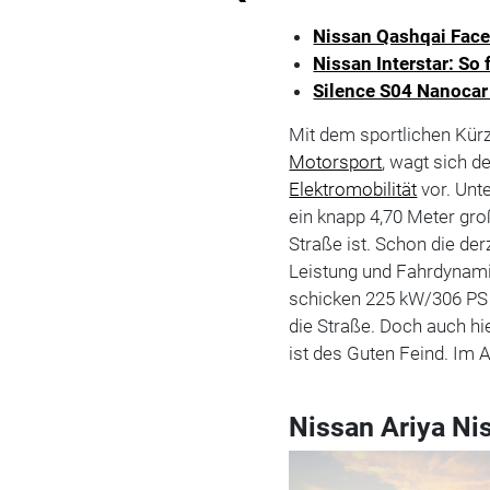
Nissan Qashqai Faceli
Nissan Interstar: So 
Silence S04 Nanocar
Mit dem sportlichen Kürz
Motorsport
, wagt sich d
Elektromobilität
vor. Unte
ein knapp 4,70 Meter gr
Straße ist. Schon die der
Leistung und Fahrdynami
schicken 225 kW/306 PS
die Straße. Doch auch hi
ist des Guten Feind. Im
Nissan Ariya Ni