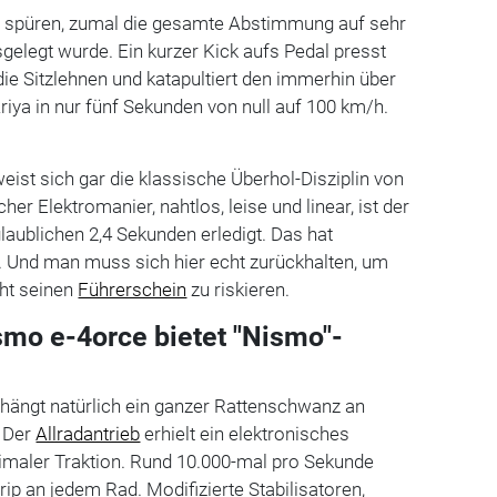
zu spüren, zumal die gesamte Abstimmung auf sehr
sgelegt wurde. Ein kurzer Kick aufs Pedal presst
die Sitzlehnen und katapultiert den immerhin über
ya in nur fünf Sekunden von null auf 100 km/h.
eist sich gar die klassische Überhol-Disziplin von
her Elektromanier, nahtlos, leise und linear, ist der
aublichen 2,4 Sekunden erledigt. Das hat
. Und man muss sich hier echt zurückhalten, um
cht seinen
Führerschein
zu riskieren.
smo e-4orce bietet "Nismo"-
 hängt natürlich ein ganzer Rattenschwanz an
 Der
Allradantrieb
erhielt ein elektronisches
imaler Traktion. Rund 10.000-mal pro Sekunde
p an jedem Rad. Modifizierte Stabilisatoren,