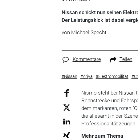
Nissan schickt nun seinen Elekt
Der Leistungskick ist dabei verg
von
Michael Specht
Kommentare
Teilen
#Nissan
#Ariya
#Elektromobilität
#Cr
Nismo steht bei
Nissan
t
Rennstrecke und Fahrspaß
dem markanten, roten "O"
die allesamt in der Szen
Professionalität zeugen.
Mehr zum Thema