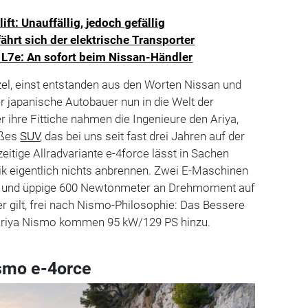
ft: Unauffällig, jedoch gefällig
fährt sich der elektrische Transporter
 L7e: An sofort beim Nissan-Händler
el, einst entstanden aus den Worten Nissan und
er japanische Autobauer nun in die Welt der
r ihre Fittiche nahmen die Ingenieure den Ariya,
oßes
SUV
, das bei uns seit fast drei Jahren auf der
zeitige Allradvariante e-4force lässt in Sachen
k eigentlich nichts anbrennen. Zwei E-Maschinen
 und üppige 600 Newtonmeter an Drehmoment auf
er gilt, frei nach Nismo-Philosophie: Das Bessere
 Ariya Nismo kommen 95 kW/129 PS hinzu.
smo e-4orce