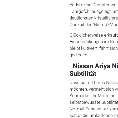
Federn und Dämpfer wurde
Fahrgefühl ausgelegt, un
deutlichsten kristallisi
Cockpit der "Nismo"-Modu
Glücklicherweise erkauf
Einschränkungen im Komfo
bleibt kultiviert, fährt sic
gediegen.
Nissan Ariya N
Subtilität
Dass beim Thema Nismo 
möchten, versteht sich v
Submarke. Ihr Motto heiß
selbstbewusste Subtilit
Normal-Pendant auszuma
schon die umlaufende rot