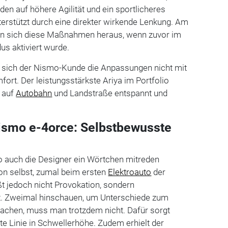
n auf höhere Agilität und ein sportlicheres
terstützt durch eine direkter wirkende Lenkung. Am
eren sich diese Maßnahmen heraus, wenn zuvor im
s aktiviert wurde.
t sich der Nismo-Kunde die Anpassungen nicht mit
rt. Der leistungsstärkste Ariya im Portfolio
h auf
Autobahn
und Landstraße entspannt und
ismo e-4orce: Selbstbewusste
auch die Designer ein Wörtchen mitreden
on selbst, zumal beim ersten
Elektroauto
der
t jedoch nicht Provokation, sondern
ät. Zweimal hinschauen, um Unterschiede zum
chen, muss man trotzdem nicht. Dafür sorgt
e Linie in Schwellerhöhe. Zudem erhielt der