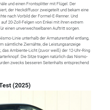
äle und einen Frontsplitter mit Flügel. Der
ert, der Heckdiffusor zweigeteilt und bekam eine
chte nach Vorbild der Formel-E-Renner. Und
n auf 20-Zoll-Felgen von Enkei mit ihren extrem
 für einen unverwechselbaren Auftritt sorgen.
 Nismo-Linie unterhalb der Armaturentafel entlang,
em sämtliche Ziernähte, die Leistungsanzeige
, das Ambiente-Licht (zuvor weiß) der 12-Uhr-Ring
rterknopf. Die Sitze tragen natürlich das Nismo-
urden zwecks besseren Seitenhalts entsprechend
Test (2025)