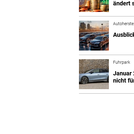
ändert 
Autoherstel
Ausblic
Fuhrpark
Januar 
nicht fü