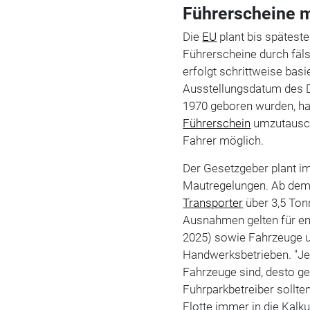
Führerscheine 
Die
EU
plant bis späteste
Führerscheine durch fäl
erfolgt schrittweise bas
Ausstellungsdatum des 
1970 geboren wurden, hab
Führerschein
umzutausche
Fahrer möglich.
Der Gesetzgeber plant i
Mautregelungen. Ab dem 1.
Transporter
über 3,5 Ton
Ausnahmen gelten für em
2025) sowie Fahrzeuge u
Handwerksbetrieben. "Je
Fahrzeuge sind, desto ge
Fuhrparkbetreiber sollte
Flotte immer in die Kalku