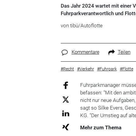
Das Jahr 2024 wartet mit einer 
Fuhrparkverantwortlich und Flotte
von tibü/Autoflotte
Kommentare
Teilen
#Recht
#Verkehr
#Fuhrpark
#Flotte
Fuhrparkmanager müssen
befassen: "Mit den ambi
nicht nur neue Aufgaben,
sagt so Silke Evers, Ge
KG. "Der Umstieg auf alt
Mehr zum Thema