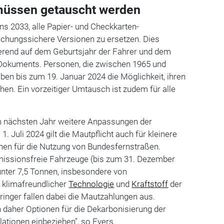
müssen getauscht werden
ns 2033, alle Papier- und Checkkarten-
schungssichere Versionen zu ersetzen. Dies
ierend auf dem Geburtsjahr der Fahrer und dem
Dokuments. Personen, die zwischen 1965 und
en bis zum 19. Januar 2024 die Möglichkeit, ihren
n. Ein vorzeitiger Umtausch ist zudem für alle
m nächsten Jahr weitere Anpassungen der
 Juli 2024 gilt die Mautpflicht auch für kleinere
nen für die Nutzung von Bundesfernstraßen.
issionsfreie Fahrzeuge (bis zum 31. Dezember
nter 7,5 Tonnen, insbesondere von
 klimafreundlicher
Technologie
und
Kraftstoff
der
ringer fallen dabei die Mautzahlungen aus.
n daher Optionen für die Dekarbonisierung der
lationen einbeziehen", so Evers.