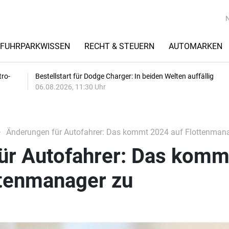
FUHRPARKWISSEN
RECHT & STEUERN
AUTOMARKEN
tro-
Bestellstart für Dodge Charger: In beiden Welten auffällig
06.08.2026, 11:30 Uhr
Änderungen für Autofahrer: Das kommt 2024 auf Flottenman
ür Autofahrer: Das komm
ttenmanager zu