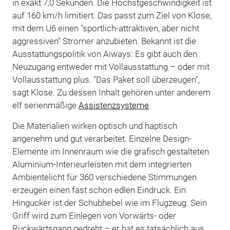
in exakt 7,0 Sekunden. Die Höchstgeschwindigkeit ist
auf 160 km/h limitiert. Das passt zum Ziel von Klose,
mit dem U6 einen "sportlich-attraktiven, aber nicht
aggressiven" Stromer anzubieten. Bekannt ist die
Ausstattungspolitik von Aiways: Es gibt auch den
Neuzugang entweder mit Vollausstattung – oder mit
Vollausstattung plus. "Das Paket soll überzeugen",
sagt Klose. Zu dessen Inhalt gehören unter anderem
elf serienmäßige
Assistenzsysteme
.
Die Materialien wirken optisch und haptisch
angenehm und gut verarbeitet. Einzelne Design-
Elemente im Innenraum wie die grafisch gestalteten
Aluminium-Interieurleisten mit dem integrierten
Ambientelicht für 360 verschiedene Stimmungen
erzeugen einen fast schon edlen Eindruck. Ein
Hingucker ist der Schubhebel wie im Flugzeug. Sein
Griff wird zum Einlegen von Vorwärts- oder
Rückwärtsgang gedreht – er hat es tatsächlich aus