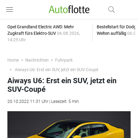
Opel Grandland Electric AWD: Mehr
Bestellstart für Dodg
Zugkraft fürs Elektro-SUV
06.08.2026,
Welten auffällig
06.08
14:25 Uhr
Home
Nachrichten
Fuhrpark
Aiways U6: Erst ein SUV, jetzt ein SUV-Coupé
Aiways U6: Erst ein SUV, jetzt ein
SUV-Coupé
20.10.2022 11:31 Uhr | Lesezeit: 5 min