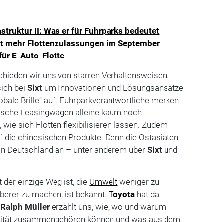
struktur II: Was er für Fuhrparks bedeutet
nt mehr Flottenzulassungen im September
für E-Auto-Flotte
hieden wir uns von starren Verhaltensweisen.
ich bei
Sixt
um Innovationen und Lösungsansätze
lobale Brille“ auf. Fuhrparkverantwortliche merken
sische Leasingwagen alleine kaum noch
, wie sich Flotten flexibilisieren lassen. Zudem
uf die chinesischen Produkte. Denn die Ostasiaten
n Deutschland an – unter anderem über
Sixt
und
t der einzige Weg ist, die
Umwelt
weniger zu
uberer zu machen, ist bekannt.
Toyota
hat da
.
Ralph Müller
erzählt uns, wie, wo und warum
lität zusammengehören können und was aus dem