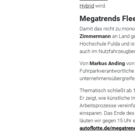
Hybrid
wird.
Megatrends Flee
Damit das nicht zu mono
Zimmermann
an Land ge
Hochschule Fulda und is
auch im Nutzfahrzeugber
Von
Markus Anding
von 
Fuhrparkverantwortliche
unternehmensübergreifen
Thematisch schließt ab 
Er zeigt, wie künstliche I
Arbeitsprozesse vereinf
einsparen. Das Ende des
läuten wir gegen 15 Uhr 
autoflotte.de/megatren