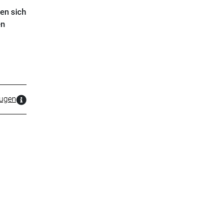
en sich
en
zugen