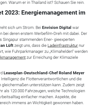
ngen. Warum er in Thailand ist? Schauen Sie rein.
et 2023: Energiemanagement im
dreht sich um Strom. Bei
Envision Digital
war
en bei deren erstem Werbefilm-Dreh mit dabei. Der
us Singapur stammenden Ener- gieexperten
ian Lüft
zeigt uns, dass die
Ladeinfrastruktur
nur
klärt, wie Fuhrparkmanager zu „Klimahelden“ werden
rkmanagement
zur Erreichung der Klimaziele
rd
Leaseplan-Deutschland-Chef Roland Meyer
 Intelligenz die Flottenverantwortlichen und die
 gleichermaßen unterstützen kann. Zudem zeigt
hr als 120.000 Fahrzeugen, welche Technologien
rbeitsalltag einfacher machen. Aspekte, die
ereich immens an Wichtigkeit gewonnen haben.