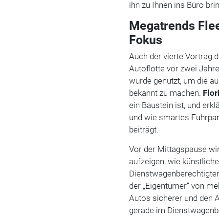
ihn zu Ihnen ins Büro bri
Megatrends Fle
Fokus
Auch der vierte Vortrag 
Autoflotte vor zwei Jahr
wurde genutzt, um die a
bekannt zu machen.
Flor
ein Baustein ist, und er
und wie smartes
Fuhrpa
beiträgt.
Vor der Mittagspause wi
aufzeigen, wie künstliche
Dienstwagenberechtigten
der „Eigentümer“ von me
Autos sicherer und den A
gerade im Dienstwagenb