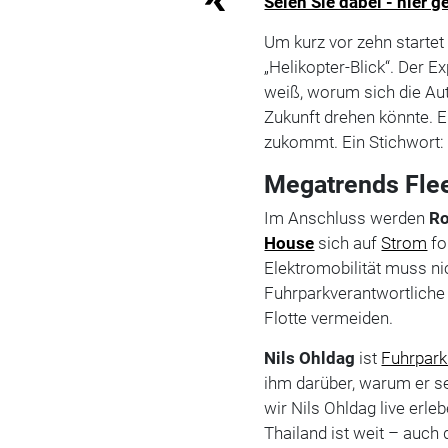
Seien Sie dabei - hier 
Um kurz vor zehn startet
„Helikopter-Blick“. Der 
weiß, worum sich die Aut
Zukunft drehen könnte. E
zukommt. Ein Stichwort:
Megatrends Flee
Im Anschluss werden
Ro
House
sich auf
Strom
fo
Elektromobilität muss nic
Fuhrparkverantwortliche d
Flotte vermeiden.
Nils Ohldag
ist
Fuhrparkl
ihm darüber, warum er se
wir Nils Ohldag live erl
Thailand ist weit – auch d