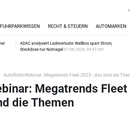
FUHRPARKWISSEN
RECHT & STEUERN
AUTOMARKEN
her
ADAC analysiert Ladeverluste: Wallbox spart Strom,
Steckdose nur Notnagel
07.08.2026, 09:47 Uhr
Autoflotte-Webinar: Megatrends Fleet 2023 - das sind die Th
binar: Megatrends Fleet
ind die Themen