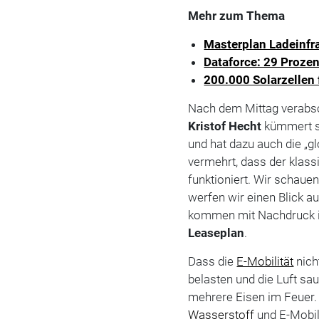
Mehr zum Thema
Masterplan Ladeinfra
Dataforce: 29 Proze
200.000 Solarzellen 
Nach dem Mittag verabsc
Kristof
Hecht
kümmert s
und hat dazu auch die „g
vermehrt, dass der klas
funktioniert. Wir schauen
werfen wir einen Blick a
kommen mit Nachdruck i
Leaseplan
.
Dass die
E-Mobilität
nich
belasten und die Luft sa
mehrere Eisen im Feuer
Wasserstoff
und E-Mobi