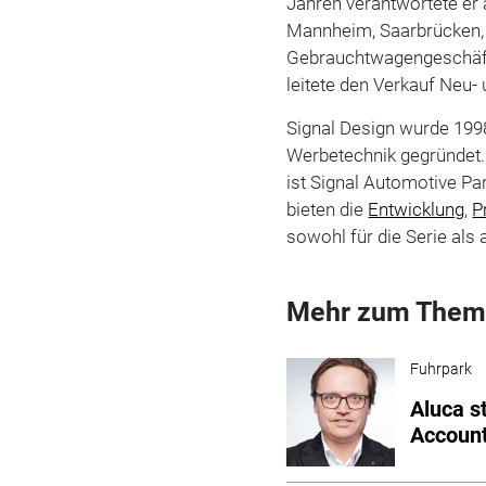
Jahren verantwortete er
Mannheim, Saarbrücken,
Gebrauchtwagengeschäft
leitete den Verkauf Neu-
Signal Design wurde 199
Werbetechnik gegründet. 
ist Signal Automotive Pa
bieten die
Entwicklung
,
P
sowohl für die Serie als 
Mehr zum Them
Fuhrpark
Aluca s
Accoun