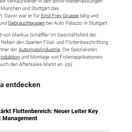
 als Verkaufsleiter in den BMW-Niederlassungen
 München und Stuttgart das
. Davor war er für
Emil Frey Gruppe
tätig und
 und
Gebrauchtwagen
bei Auto Palazzo in Stuttgart.
8 von Markus Schäffler im Geschäftsfeld der
Neben den Sparten Filial- und Flottenbeschriftung
rtner der
Automobilindustrie
. Die Spezialisten
roduktion
und Montage von Folienapplikationen
auch den Aftersales-Markt an. (rp)
a entdecken
tärkt Flottenbereich: Neuer Leiter Key
t Management