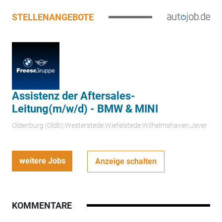
STELLENANGEBOTE
Assistenz der Aftersales-
Leitung(m/w/d) - BMW & MINI
Oldenburg (Oldb);Westerstede;Wiefelstede;Wilhelmshaven;Jever
weitere Jobs
Anzeige schalten
KOMMENTARE