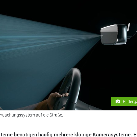
Bilderg
rwachungssystem auf die Straße.
teme benötigen häufig mehrere klobige Kamerasysteme. E