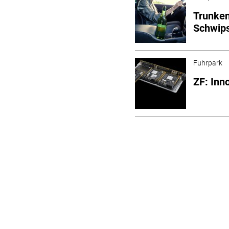
Trunken
Schwip
Fuhrpark
ZF: Inn