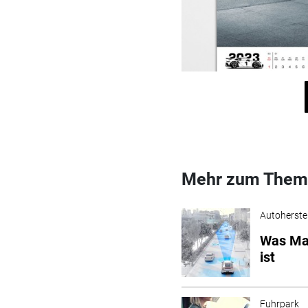
Mehr zum Them
Autoherstel
Was Mag
ist
Fuhrpark