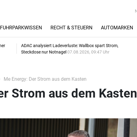
FUHRPARKWISSEN
RECHT & STEUERN
AUTOMARKEN
her
ADAC analysiert Ladeverluste: Wallbox spart Strom,
Steckdose nur Notnagel
07.08.2026, 09:47 Uhr
Me Energy: Der Strom aus dem Kasten
er Strom aus dem Kasten