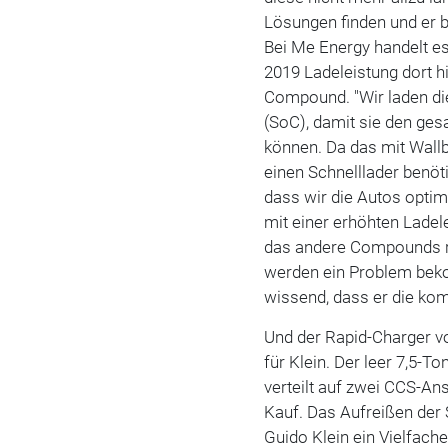
Lösungen finden und er b
Bei Me Energy handelt es
2019 Ladeleistung dort h
Compound. "Wir laden di
(SoC), damit sie den ge
können. Da das mit Wallb
einen Schnelllader benöt
dass wir die Autos opti
mit einer erhöhten Ladel
das andere Compounds reg
werden ein Problem beko
wissend, dass er die ko
Und der Rapid-Charger v
für Klein. Der leer 7,5-T
verteilt auf zwei CCS-A
Kauf. Das Aufreißen der
Guido Klein ein Vielfach