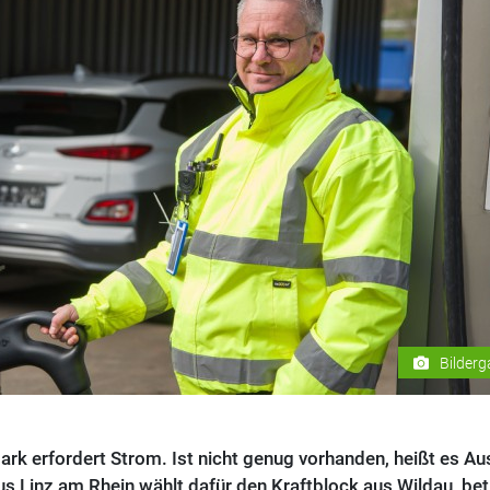
Bilderg
ark erfordert Strom. Ist nicht genug vorhanden, heißt es A
us Linz am Rhein wählt dafür den Kraftblock aus Wildau, bet