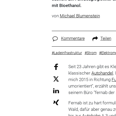
mit Bioethanol.
von
Michael Blumenstein
Kommentare
Teilen
#Ladeinfrastruktur
#Strom
#Elektromo
Seit 23 Jahren gibt es K
klassischer
Autohandel
.
mich 2015 in Richtung
F
umorientiert", erzählt un
seinem Büro "fernab der Z
Fernab ist zu hart formu
Wald, dafür aber genau 
bis zur
Autobahn
A 3 und 