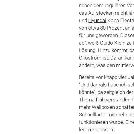
neben dem regulären Ver
das Aufstocken reicht län
und
Hyundai
Kona Electr
von etwa 80 Prozent an 
für uns geworden. Dieses
ab", weiß Guido Klein zu 
Lösung. Hinzu kommt, da
Ökostrom ist. Daran kann
ändern, was den mittlerw
Bereits vor knapp vier J
"Und damals habe ich sc
könnte", da zeitgleich d
Thema früh verstanden h
mehr Wallboxen schaffen
Schnelllader mit mehr a
funktionieren würde. Ein
legen zu lassen.