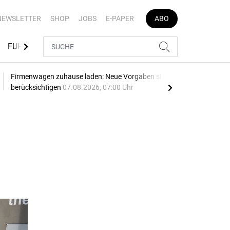
NEWSLETTER
SHOP
JOBS
E-PAPER
ABO
FUHRPARK-TOOLS
EVENTS
FLOTTENLÖSUNGEN
Firmenwagen zuhause laden: Neue Vorgaben sind zu
Opel
berücksichtigen
07.08.2026, 07:00 Uhr
SU