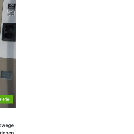
alerie
uswege
rieben