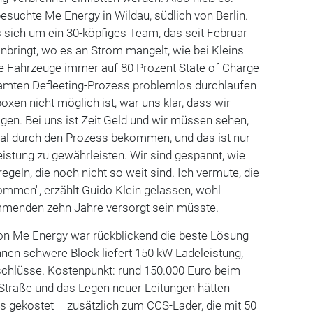
esuchte Me Energy in Wildau, südlich von Berlin.
 sich um ein 30-köpfiges Team, das seit Februar
inbringt, wo es an Strom mangelt, wie bei Kleins
e Fahrzeuge immer auf 80 Prozent State of Charge
samten Defleeting-Prozess problemlos durchlaufen
oxen nicht möglich ist, war uns klar, dass wir
igen. Bei uns ist Zeit Geld und wir müssen sehen,
mal durch den Prozess bekommen, und das ist nur
eistung zu gewährleisten. Wir sind gespannt, wie
eln, die noch nicht so weit sind. Ich vermute, die
mmen", erzählt Guido Klein gelassen, wohl
mmenden zehn Jahre versorgt sein müsste.
on Me Energy war rückblickend die beste Lösung
onnen schwere Block liefert 150 kW Ladeleistung,
nschlüsse. Kostenpunkt: rund 150.000 Euro beim
 Straße und das Legen neuer Leitungen hätten
es gekostet – zusätzlich zum CCS-Lader, die mit 50