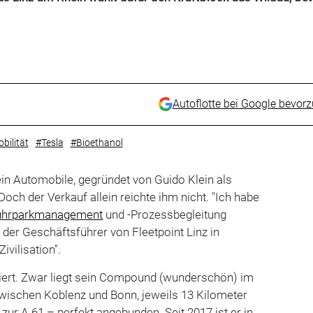
Autoflotte bei Google bevor
bilität
#Tesla
#Bioethanol
lein Automobile, gegründet von Guido Klein als
 Doch der Verkauf allein reichte ihm nicht. "Ich habe
uhrparkmanagement
und -Prozessbegleitung
s der Geschäftsführer von Fleetpoint Linz in
ivilisation".
liert. Zwar liegt sein Compound (wunderschön) im
zwischen Koblenz und Bonn, jeweils 13 Kilometer
zur A 61 – perfekt angebunden. Seit 2017 ist er in