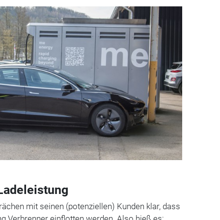
Ladeleistung
rächen mit seinen (potenziellen) Kunden klar, dass
ng Verbrenner einflotten werden. Also hieß es: