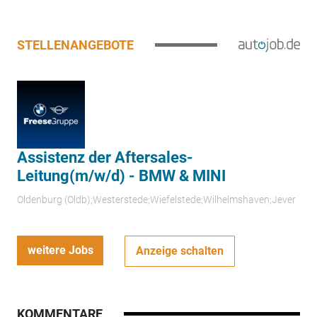
STELLENANGEBOTE
Assistenz der Aftersales-
Leitung(m/w/d) - BMW & MINI
Oldenburg (Oldb);Westerstede;Wiefelstede;Wilhelmshaven;Jever
weitere Jobs
Anzeige schalten
KOMMENTARE