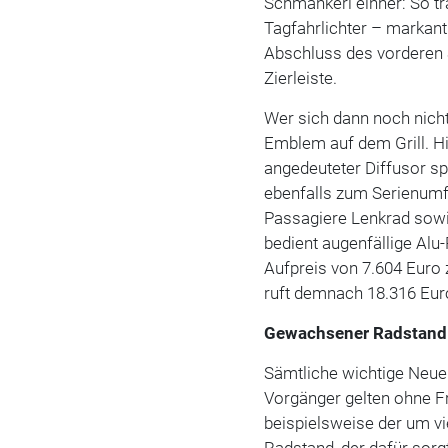
Schmankerl einher: So tr
Tagfahrlichter – markant 
Abschluss des vorderen S
Zierleiste.
Wer sich dann noch nicht 
Emblem auf dem Grill. H
angedeuteter Diffusor sp
ebenfalls zum Serienumfa
Passagiere Lenkrad sowi
bedient augenfällige Alu
Aufpreis von 7.604 Euro
ruft demnach 18.316 Euro
Gewachsener Radstand 
Sämtliche wichtige Neu
Vorgänger gelten ohne Fra
beispielsweise der um v
Radstand, der dafür sorgt