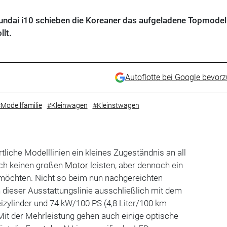
undai i10 schieben die Koreaner das aufgeladene Topmodell
llt.
Autoflotte bei Google bevor
Modellfamilie
#Kleinwagen
#Kleinstwagen
liche Modelllinien ein kleines Zugeständnis an all
ich keinen großen
Motor
leisten, aber dennoch ein
 möchten. Nicht so beim nun nachgereichten
in dieser Ausstattungslinie ausschließlich mit dem
eizylinder und 74 kW/100 PS (4,8 Liter/100 km
Mit der Mehrleistung gehen auch einige optische