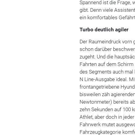
Spannend ist die Frage, 
gibt. Denn viele Assist
ein komfortables Gefährt
Turbo deutlich agiler
Der Raumeindruck vorn g
schon darüber beschwere
zugeht. Und die hauptsäc
Fahrten auf dem Schirm h
des Segments auch mal l
N Line-Ausgabe ideal. Mi
frontangetriebene Hyunda
bisweilen zäh agierende
Newtonmeter) bereits ab
zehn Sekunden auf 100 km
Athlet, aber doch in jed
Fahrwerk mutet ausgewog
Fahrzeugkategorie komfor