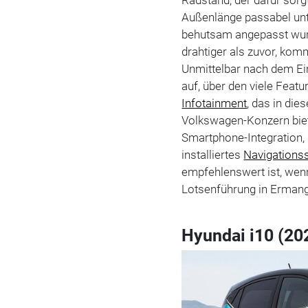
Außenlänge passabel un
behutsam angepasst wurd
drahtiger als zuvor, komm
Unmittelbar nach dem Eins
auf, über den viele Feat
Infotainment
, das in di
Volkswagen-Konzern biete
Smartphone-Integration,
installiertes
Navigations
empfehlenswert ist, we
Lotsenführung in Erman
Hyundai i10 (20