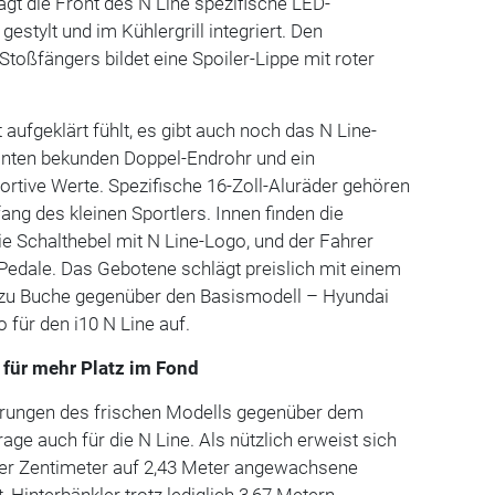
ägt die Front des N Line spezifische LED-
gestylt und im Kühlergrill integriert. Den
toßfängers bildet eine Spoiler-Lippe mit roter
aufgeklärt fühlt, es gibt auch noch das N Line-
inten bekunden Doppel-Endrohr und ein
ortive Werte. Spezifische 16-Zoll-Aluräder gehören
ng des kleinen Sportlers. Innen finden die
e Schalthebel mit N Line-Logo, und der Fahrer
-Pedale. Das Gebotene schlägt preislich mit einem
 zu Buche gegenüber den Basismodell – Hyundai
 für den i10 N Line auf.
für mehr Platz im Fond
erungen des frischen Modells gegenüber dem
ge auch für die N Line. Als nützlich erweist sich
ier Zentimeter auf 2,43 Meter angewachsene
, Hinterbänkler trotz lediglich 3,67 Metern