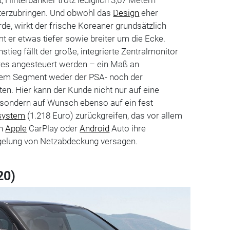
terzubringen. Und obwohl das
Design
eher
e, wirkt der frische Koreaner grundsätzlich
t er etwas tiefer sowie breiter um die Ecke.
tieg fällt der große, integrierte Zentralmonitor
ures angesteuert werden – ein Maß an
esem Segment weder der PSA- noch der
n. Hier kann der Kunde nicht nur auf eine
 sondern auf Wunsch ebenso auf ein fest
system
(1.218 Euro) zurückgreifen, das vor allem
nn
Apple
CarPlay oder
Android
Auto ihre
gelung von Netzabdeckung versagen.
20)