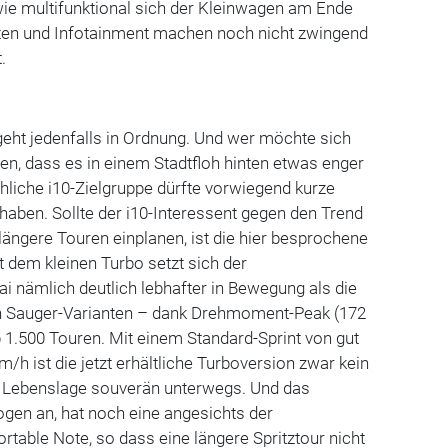
wie multifunktional sich der Kleinwagen am Ende
enten und Infotainment machen noch nicht zwingend
.
eht jedenfalls in Ordnung. Und wer möchte sich
n, dass es in einem Stadtfloh hinten etwas enger
hliche i10-Zielgruppe dürfte vorwiegend kurze
aben. Sollte der i10-Interessent gegen den Trend
ängere Touren einplanen, ist die hier besprochene
t dem kleinen Turbo setzt sich der
i nämlich deutlich lebhafter in Bewegung als die
n Sauger-Varianten – dank Drehmoment-Peak (172
 1.500 Touren. Mit einem Standard-Sprint von gut
/h ist die jetzt erhältliche Turboversion zwar kein
er Lebenslage souverän unterwegs. Und das
en an, hat noch eine angesichts der
table Note, so dass eine längere Spritztour nicht