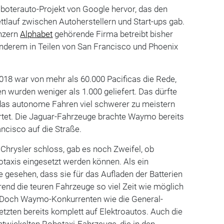
oterauto-Projekt von Google hervor, das den
ttlauf zwischen Autoherstellern und Start-ups gab.
nzern
Alphabet
gehörende Firma betreibt bisher
anderem in Teilen von San Francisco und Phoenix
018 war von mehr als 60.000 Pacificas die Rede,
n wurden weniger als 1.000 geliefert. Das dürfte
 das autonome Fahren viel schwerer zu meistern
artet. Die Jaguar-Fahrzeuge brachte Waymo bereits
ncisco auf die Straße.
Chrysler schloss, gab es noch Zweifel, ob
otaxis eingesetzt werden können. Als ein
gesehen, dass sie für das Aufladen der Batterien
end die teuren Fahrzeuge so viel Zeit wie möglich
 Doch Waymo-Konkurrenten wie die General-
tzten bereits komplett auf Elektroautos. Auch die
entwickelten Robotaxi-Fahrzeuge, die in den