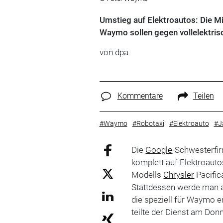
Umstieg auf Elektroautos: Die Mi
Waymo sollen gegen vollelektri
von dpa
Kommentare
Teilen
#Waymo
#Robotaxi
#Elektroauto
#J
Die
Google
-Schwesterf
komplett auf Elektroaut
Modells
Chrysler
Pacific
Stattdessen werde man a
die speziell für Waymo e
teilte der Dienst am Don