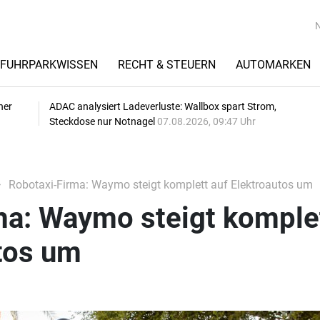
FUHRPARKWISSEN
RECHT & STEUERN
AUTOMARKEN
her
ADAC analysiert Ladeverluste: Wallbox spart Strom,
Steckdose nur Notnagel
07.08.2026, 09:47 Uhr
Robotaxi-Firma: Waymo steigt komplett auf Elektroautos um
ma: Waymo steigt komple
tos um