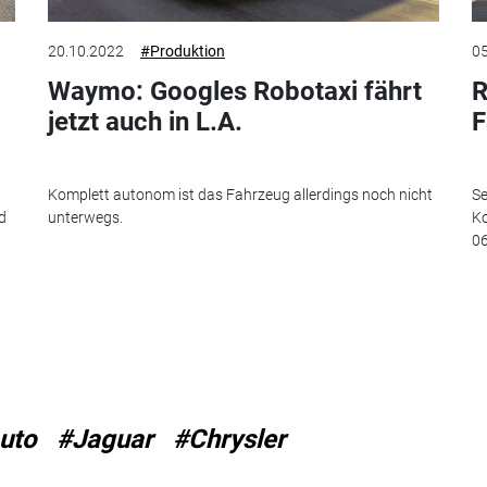
20.10.2022
#Produktion
05
Waymo: Googles Robotaxi fährt
R
jetzt auch in L.A.
F
Komplett autonom ist das Fahrzeug allerdings noch nicht
Se
d
unterwegs.
Ko
06
uto
#Jaguar
#Chrysler