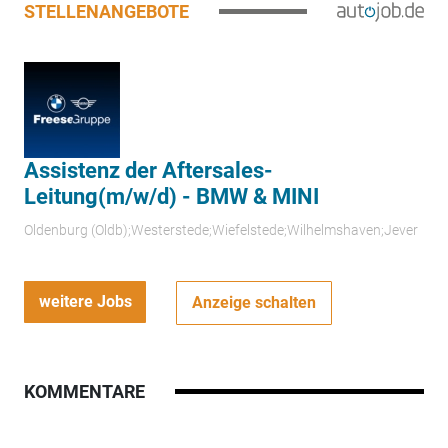
STELLENANGEBOTE
Assistenz der Aftersales-
Leitung(m/w/d) - BMW & MINI
Oldenburg (Oldb);Westerstede;Wiefelstede;Wilhelmshaven;Jever
weitere Jobs
Anzeige schalten
KOMMENTARE