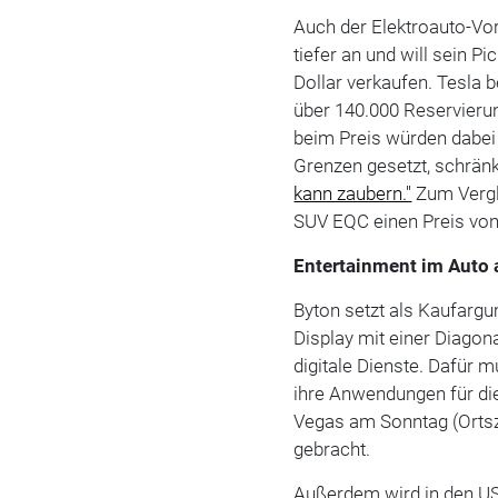
Auch der Elektroauto-Vor
tiefer an und will sein 
Dollar verkaufen. Tesla
über 140.000 Reservierun
beim Preis würden dabei 
Grenzen gesetzt, schrän
kann zaubern."
Zum Vergl
SUV EQC einen Preis von
Entertainment im Auto
Byton setzt als Kaufargu
Display mit einer Diagon
digitale Dienste. Dafür 
ihre Anwendungen für di
Vegas am Sonntag (Ortsze
gebracht.
Außerdem wird in den U