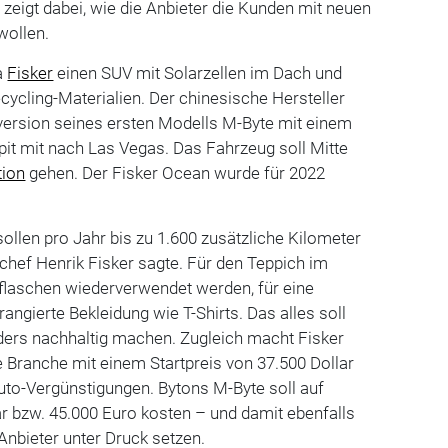
zeigt dabei, wie die Anbieter die Kunden mit neuen
wollen.
a
Fisker
einen SUV mit Solarzellen im Dach und
ycling-Materialien. Der chinesische Hersteller
version seines ersten Modells M-Byte mit einem
pit mit nach Las Vegas. Das Fahrzeug soll Mitte
tion
gehen. Der Fisker Ocean wurde für 2022
sollen pro Jahr bis zu 1.600 zusätzliche Kilometer
hef Henrik Fisker sagte. Für den Teppich im
kflaschen wiederverwendet werden, für eine
rangierte Bekleidung wie T-Shirts. Das alles soll
ers nachhaltig machen. Zugleich macht Fisker
 Branche mit einem Startpreis von 37.500 Dollar
uto-Vergünstigungen. Bytons M-Byte soll auf
ar bzw. 45.000 Euro kosten – und damit ebenfalls
Anbieter unter Druck setzen.