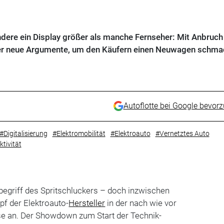
andere ein Display größer als manche Fernseher: Mit Anbruch
ler neue Argumente, um den Käufern einen Neuwagen schma
Autoflotte bei Google bevor
#Digitalisierung
#Elektromobilität
#Elektroauto
#Vernetztes Auto
tivität
Inbegriff des Spritschluckers – doch inzwischen
pf der Elektroauto-
Hersteller
in der nach wie vor
e an. Der Showdown zum Start der Technik-