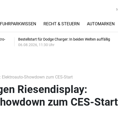
FUHRPARKWISSEN
RECHT & STEUERN
AUTOMARKEN
tro-
Bestellstart für Dodge Charger: In beiden Welten auffällig
06.08.2026, 11:30 Uhr
: Elektroauto-Showdown zum CES-Start
gen Riesendisplay:
Showdown zum CES-Start