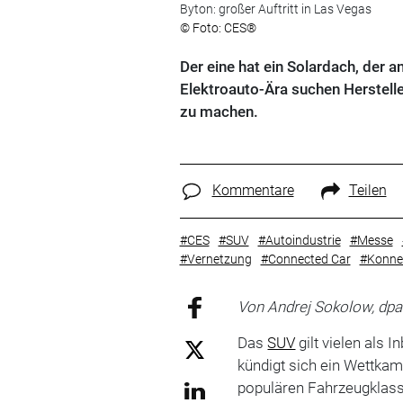
Byton: großer Auftritt in Las Vegas
© Foto: CES®
Der eine hat ein Solardach, der 
Elektroauto-Ära suchen Herstel
zu machen.
Kommentare
Teilen
#CES
#SUV
#Autoindustrie
#Messe
#Vernetzung
#Connected Car
#Konnek
Von Andrej Sokolow, dpa
Das
SUV
gilt vielen als 
kündigt sich ein Wettkam
populären Fahrzeugklass