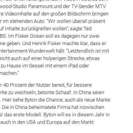
ywood-Studio Paramount und der TV-Sender MTV
e Videoinhalte auf den großen Bildschirm bringen
 im stehenden Auto. "Wir wollen überall präsent
uf Inhalte zurückgreifen wollen", sagte Ted
BS. Im Fisker Ocean soll es dagegen nur zwei
e geben. Und Henrik Fisker machte klar, dass er
ntertainment-Wunderwelt hält: "Letztendlich ist mit
eicht auch auf einer holperigen Strecke, etwas
h zu Hause im Sessel mit einem iPad oder
machen."
 40 Prozent der Nutzer bereit, für bessere
rke zu wechseln, betonte Schaaf. In China seien
el. Hier sehe Byton die Chance, auch als neue Marke
 Die in China beheimatete Firma hat inzwischen
r das erste Modell. Byton will es in diesem Jahr in
1 auch in den USA und Europa auf den Markt