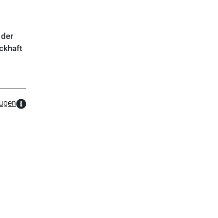
 der
ckhaft
zugen