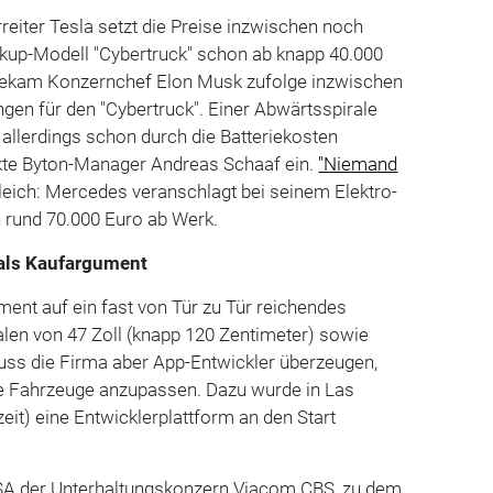
reiter Tesla setzt die Preise inzwischen noch
Pickup-Modell "Cybertruck" schon ab knapp 40.000
 bekam Konzernchef Elon Musk zufolge inzwischen
gen für den "Cybertruck". Einer Abwärtsspirale
allerdings schon durch die Batteriekosten
kte Byton-Manager Andreas Schaaf ein.
"Niemand
eich: Mercedes veranschlagt bei seinem Elektro-
 rund 70.000 Euro ab Werk.
 als Kaufargument
ment auf ein fast von Tür zu Tür reichendes
alen von 47 Zoll (knapp 120 Zentimeter) sowie
muss die Firma aber App-Entwickler überzeugen,
e Fahrzeuge anzupassen. Dazu wurde in Las
it) eine Entwicklerplattform an den Start
SA der Unterhaltungskonzern Viacom CBS, zu dem