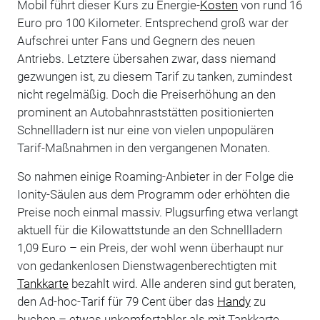
Mobil führt dieser Kurs zu Energie-
Kosten
von rund 16
Euro pro 100 Kilometer. Entsprechend groß war der
Aufschrei unter Fans und Gegnern des neuen
Antriebs. Letztere übersahen zwar, dass niemand
gezwungen ist, zu diesem Tarif zu tanken, zumindest
nicht regelmäßig. Doch die Preiserhöhung an den
prominent an Autobahnraststätten positionierten
Schnellladern ist nur eine von vielen unpopulären
Tarif-Maßnahmen in den vergangenen Monaten.
So nahmen einige Roaming-Anbieter in der Folge die
Ionity-Säulen aus dem Programm oder erhöhten die
Preise noch einmal massiv. Plugsurfing etwa verlangt
aktuell für die Kilowattstunde an den Schnellladern
1,09 Euro – ein Preis, der wohl wenn überhaupt nur
von gedankenlosen Dienstwagenberechtigten mit
Tankkarte
bezahlt wird. Alle anderen sind gut beraten,
den Ad-hoc-Tarif für 79 Cent über das
Handy
zu
buchen – etwas unkomfortabler als mit Tankkarte,