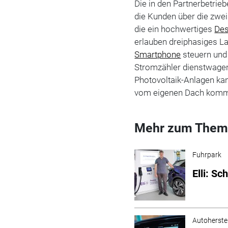
Die in den Partnerbetrie
die Kunden über die zwe
die ein hochwertiges
Des
erlauben dreiphasiges La
Smartphone
steuern und
Stromzähler dienstwagen
Photovoltaik-Anlagen ka
vom eigenen Dach kom
Mehr zum Them
Fuhrpark
Elli: Sc
Autoherstel