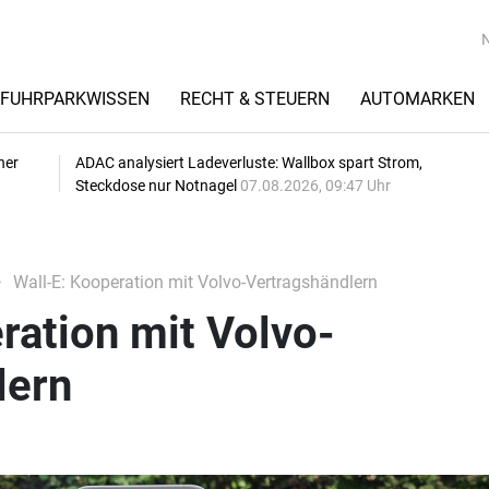
FUHRPARKWISSEN
RECHT & STEUERN
AUTOMARKEN
her
ADAC analysiert Ladeverluste: Wallbox spart Strom,
Steckdose nur Notnagel
07.08.2026, 09:47 Uhr
Wall-E: Kooperation mit Volvo-Vertragshändlern
ration mit Volvo-
lern