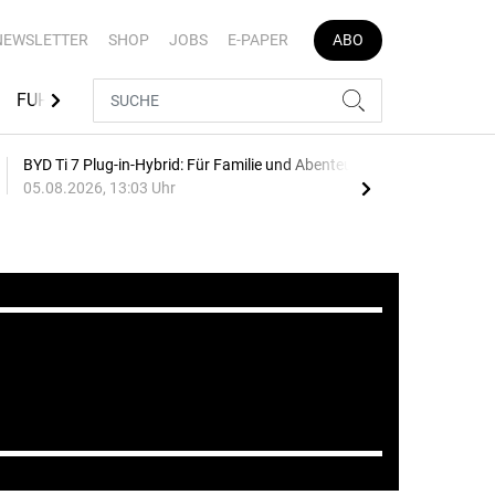
NEWSLETTER
SHOP
JOBS
E-PAPER
ABO
FUHRPARK-TOOLS
EVENTS
FLOTTENLÖSUNGEN
BYD Ti 7 Plug-in-Hybrid: Für Familie und Abenteuer
75 J
05.08.2026, 13:03 Uhr
Auf