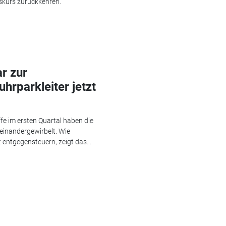
skurs zurückkehren.
r zur
hrparkleiter jetzt
fe im ersten Quartal haben die
einandergewirbelt. Wie
entgegensteuern, zeigt das...