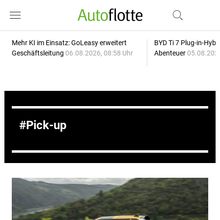
Mehr KI im Einsatz: GoLeasy erweitert
BYD Ti 7 Plug-in-Hybri
Geschäftsleitung
06.08.2026, 08:58 Uhr
Abenteuer
05.08.2026
Pick-up