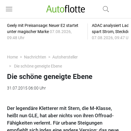
Geely mit Preisansage: Neuer E2 startet
ADAC analysiert Lade
unter magischer Marke
07.08.2026,
spart Strom, Steckdo
09:48 Uhr
07.08.2026, 09:47 Uh
Home
Nachrichten
Autohersteller
Die schöne geneigte Ebene
Die schöne geneigte Ebene
31.07.2015 06:00 Uhr
Der legendäre Kletterer mit Stern, die M-Klasse,
heißt nun GLE, hat aber nichts von ihren Offroad-
Fähigkeiten verlernt. Für urbane Steigungen
empfiehlt sich indes eine andere Version: das neue