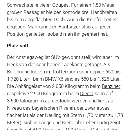
Schwachstelle vieler Coupés. Für einen 1,80 Meter
großen Passagier bleiben komode drei Handbreiten
bis zum abgeflachten Dach. Auch die Kniefreiheit ist
gegeben. Man kann den Fünfsitzer also auf jeder
Position genießen, sobald man ihn geentert hat.
Platz satt
Der Anstiegsweg ist SUV-gewohnt steil, wird aber im
Heck von der sehr hohen Ladekante getoppt. Als
Belohnung locken im Kofferraum sehr üppige 650 bis
1.720 Liter - beim BMW X6 sind es 580 bis 1.525 Liter.
Die Anhängelast von 2.850 Kilogramm beim
Benziner
respektive 2.900 Kilogramm beim
Diesel
kann auf
3.500 Kilogramm aufgestockt werden und liegt auf
Niveau des bayerischen Rivalen, der zwar etwas
flacher ist als der Neuling mit Stern (1,70 Meter zu 1,73
Meter), sich in Länge und Breite aber ebenbürtig zeigt
(jeweils gut 4,90 Meter auf 2,00 Meter). Dafür ist der