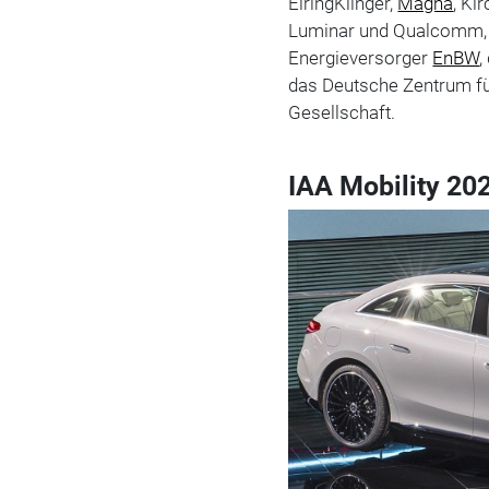
ElringKlinger,
Magna
, Ki
Luminar und Qualcomm, d
Energieversorger
EnBW
,
das Deutsche Zentrum fü
Gesellschaft.
IAA Mobility 202