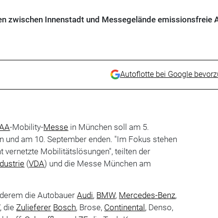
en zwischen Innenstadt und Messegelände emissionsfreie 
Autoflotte bei Google bevor
IAA
-Mobility-
Messe
in München soll am 5.
n und am 10. September enden. "Im Fokus stehen
t vernetzte Mobilitätslösungen", teilten der
dustrie
(
VDA
) und die Messe München am
anderem die Autobauer
Audi
,
BMW
,
Mercedes-Benz
,
W
, die
Zulieferer
Bosch
, Brose,
Continental
, Denso,