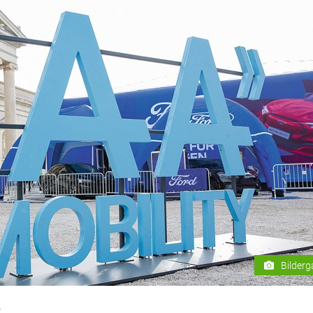
Bilderg
r