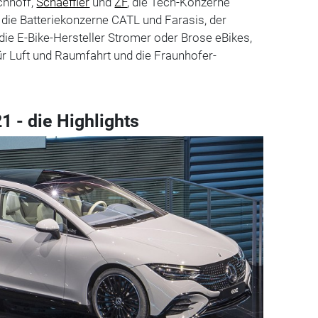
rchhoff,
Schaeffler
und
ZF
, die Tech-Konzerne
ie Batteriekonzerne CATL und Farasis, der
 die E-Bike-Hersteller Stromer oder Brose eBikes,
r Luft und Raumfahrt und die Fraunhofer-
1 - die Highlights