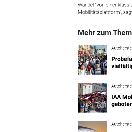
Wandel "von einer klass
Mobilitätsplattform", s
Mehr zum Them
Autoherstel
Probefa
vielfält
Autoherstel
IAA Mob
gebote
Autoherstel