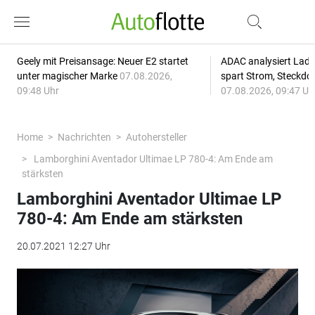
Geely mit Preisansage: Neuer E2 startet
ADAC analysiert Lade
unter magischer Marke
07.08.2026,
spart Strom, Steckdo
09:48 Uhr
07.08.2026, 09:47 Uh
Home
Nachrichten
Autohersteller
Lamborghini Aventador Ultimae LP 780-4: Am Ende am
stärksten
Lamborghini Aventador Ultimae LP
780-4: Am Ende am stärksten
20.07.2021 12:27 Uhr