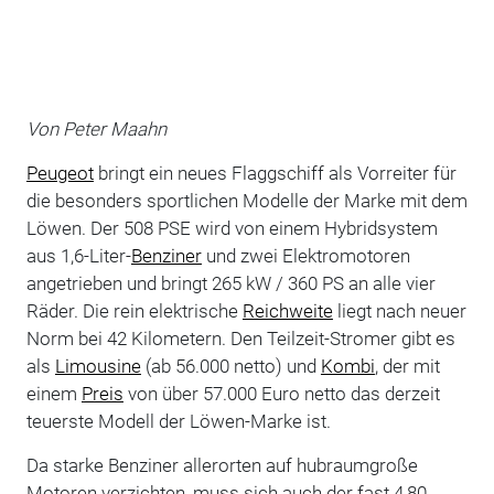
Von Peter Maahn
Peugeot
bringt ein neues Flaggschiff als Vorreiter für
die besonders sportlichen Modelle der Marke mit dem
Löwen. Der 508 PSE wird von einem Hybridsystem
aus 1,6-Liter-
Benziner
und zwei Elektromotoren
angetrieben und bringt 265 kW / 360 PS an alle vier
Räder. Die rein elektrische
Reichweite
liegt nach neuer
Norm bei 42 Kilometern. Den Teilzeit-Stromer gibt es
als
Limousine
(ab 56.000 netto) und
Kombi
, der mit
einem
Preis
von über 57.000 Euro netto das derzeit
teuerste Modell der Löwen-Marke ist.
Da starke Benziner allerorten auf hubraumgroße
Motoren verzichten, muss sich auch der fast 4,80