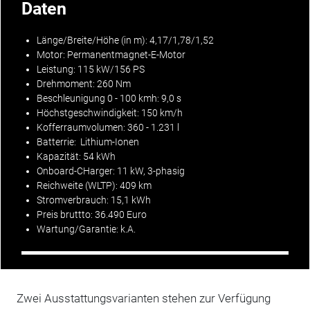
Daten
Länge/Breite/Höhe (in m): 4,17/1,78/1,52
Motor
: Permanentmagnet-E-Motor
Leistung: 115 kW/156 PS
Drehmoment: 260 Nm
Beschleunigung 0 - 100 kmh: 9,0 s
Höchstgeschwindigkeit: 150 km/h
Kofferraumvolumen: 360 - 1.231 l
Batterrie: Lithium-Ionen
Kapazität: 54 kWh
Onboard-CHarger: 11 kW, 3-phasig
Reichweite
(
WLTP
): 409 km
Stromverbrauch: 15,1 kWh
Preis
bruttto: 36.490 Euro
Wartung
/
Garantie
: k.A.
Zwei Ausstattungsvarianten stehen zur Verfügung