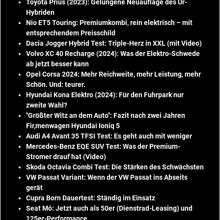
Toyota Prius (2023): Gelungene Neuauflage des Ur-
Hybriden
Nio ET5 Touring: Premiumkombi, rein elektrisch – mit
entsprechendem Preisschild
Dacia Jogger Hybrid Test: Triple-Herz in XXL (mit Video)
Volvo XC 40 Recharge (2024): Was der Elektro-Schwede
ab jetzt besser kann
Opel Corsa 2024: Mehr Reichweite, mehr Leistung, mehr
Schön. Und: teurer.
Hyundai Kona Elektro (2024): Für den Fuhrpark nur
zweite Wahl?
"Größter Witz an dem Auto": Fazit nach zwei Jahren
Fir,menwagen Hyundai Ioniq 5
Audi A4 Avant 35 TFSI Test: Es geht auch mit weniger
Mercedes-Benz EQE SUV Test: Was der Premium-
Stromer drauf hat (Video)
Skoda Octavia Combi Test: Die Stärken des Schwächsten
VW Passat Variant: Wenn der VW Passat ins Abseits
gerät
Cupra Born Dauertest: Ständig im Einsatz
Seat Mó: Jetzt auch als 50er (Dienstrad-Leasing) und
125er-Performance