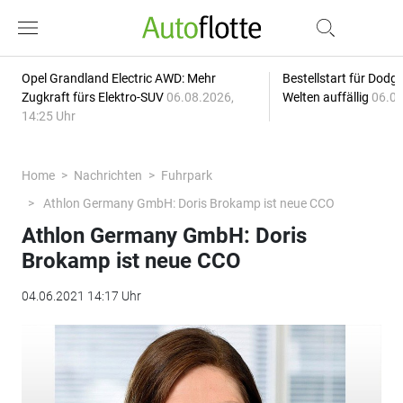
Opel Grandland Electric AWD: Mehr
Bestellstart für Dodg
Zugkraft fürs Elektro-SUV
06.08.2026,
Welten auffällig
06.08
14:25 Uhr
Home
Nachrichten
Fuhrpark
Athlon Germany GmbH: Doris Brokamp ist neue CCO
Athlon Germany GmbH: Doris
Brokamp ist neue CCO
04.06.2021 14:17 Uhr