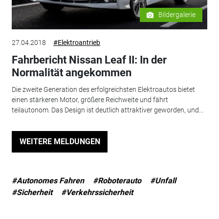
Bildergalerie
27.04.2018
#Elektroantrieb
Fahrbericht Nissan Leaf II: In der
Normalität angekommen
Die zweite Generation des erfolgreichsten Elektroautos bietet
einen stärkeren Motor, größere Reichweite und fährt
teilautonom. Das Design ist deutlich attraktiver geworden, und...
WEITERE MELDUNGEN
#Autonomes Fahren
#Roboterauto
#Unfall
#Sicherheit
#Verkehrssicherheit