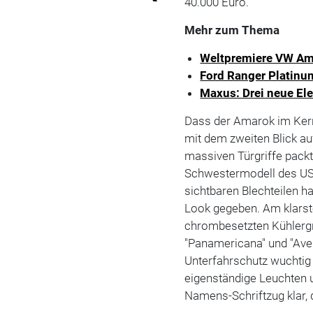
40.000 Euro.
Mehr zum Thema
Weltpremiere VW Ama
Ford Ranger Platinu
Maxus: Drei neue El
Dass der Amarok im Kern 
mit dem zweiten Blick a
massiven Türgriffe packt
Schwestermodell des U
sichtbaren Blechteilen 
Look gegeben. Am klarste
chrombesetzten Kühlergri
"Panamericana" und "Ave
Unterfahrschutz wuchtig
eigenständige Leuchten u
Namens-Schriftzug klar,