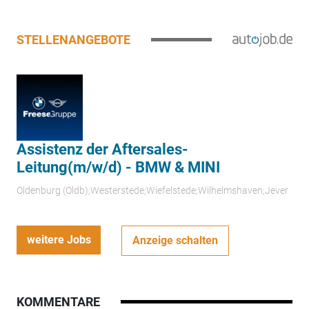
STELLENANGEBOTE
Assistenz der Aftersales-
Leitung(m/w/d) - BMW & MINI
Oldenburg (Oldb);Westerstede;Wiefelstede;Wilhelmshaven;Jever
weitere Jobs
Anzeige schalten
KOMMENTARE