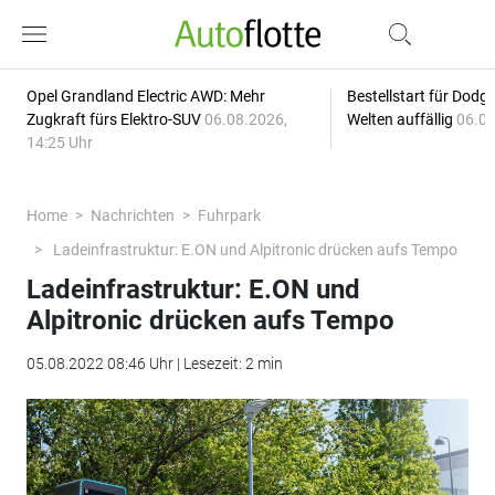
Opel Grandland Electric AWD: Mehr
Bestellstart für Dodg
Zugkraft fürs Elektro-SUV
06.08.2026,
Welten auffällig
06.08
14:25 Uhr
Home
Nachrichten
Fuhrpark
Ladeinfrastruktur: E.ON und Alpitronic drücken aufs Tempo
Ladeinfrastruktur: E.ON und
Alpitronic drücken aufs Tempo
05.08.2022 08:46 Uhr | Lesezeit: 2 min