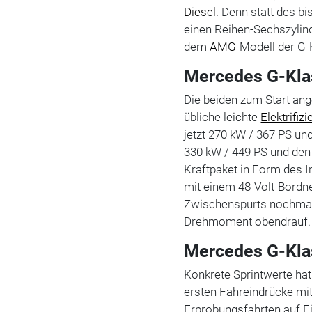
Diesel
. Denn statt des b
einen Reihen-Sechszylind
dem
AMG
-Modell der G-
Mercedes G-Klas
Die beiden zum Start an
übliche leichte
Elektrifiz
jetzt 270 kW / 367 PS un
330 kW / 449 PS und den
Kraftpaket in Form des I
mit einem 48-Volt-Bordne
Zwischenspurts nochmal
Drehmoment obendrauf
Mercedes G-Kla
Konkrete Sprintwerte ha
ersten Fahreindrücke mi
Erprobungsfahrten auf Ei