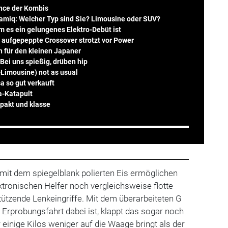
ance der Kombis
amiq: Welcher Typ sind Sie? Limousine oder SUV?
 es ein gelungenes Elektro-Debüt ist
r aufgepeppte Crossover strotzt vor Power
n für den kleinen Japaner
Bei uns spießig, drüben hip
Limousine) not as usual
a so gut verkauft
a-Katapult
pakt und klasse
mit dem spiegelblank polierten Eis ermöglichen
ktronischen Helfer noch vergleichsweise flotte
ützende Lenkeingriffe. Mit dem überarbeiteten G
r Erprobungsfahrt dabei ist, klappt das sogar noch
r einige Kilos weniger auf die Waage bringt als der