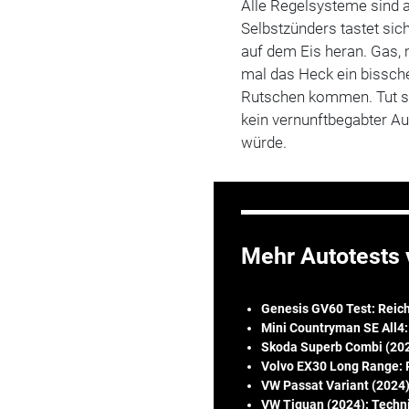
Alle Regelsysteme sind ak
Selbstzünders tastet si
auf dem Eis heran. Gas
mal das Heck ein bissch
Rutschen kommen. Tut si
kein vernunftbegabter Au
würde.
Mehr Autotests 
Genesis GV60 Test: Reichw
Mini Countryman SE All4
Skoda Superb Combi (202
Volvo EX30 Long Range: P
VW Passat Variant (2024)
VW Tiguan (2024): Techn