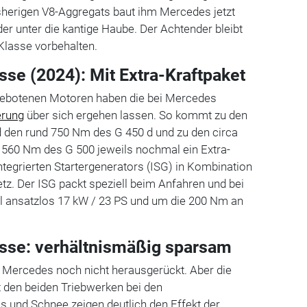
isherigen V8-Aggregats baut ihm Mercedes jetzt
er unter die kantige Haube. Der Achtender bleibt
Klasse vorbehalten.
se (2024): Mit Extra-Kraftpaket
gebotenen Motoren haben die bei Mercedes
ierung
über sich ergehen lassen. So kommt zu den
d den rund 750 Nm des G 450 d und zu den circa
 560 Nm des G 500 jeweils nochmal ein Extra-
ntegrierten Startergenerators (ISG) in Kombination
tz. Der ISG packt speziell beim Anfahren und bei
 ansatzlos 17 kW / 23 PS und um die 200 Nm an
.
sse: verhältnismäßig sparsam
t Mercedes noch nicht herausgerückt. Aber die
t den beiden Triebwerken bei den
s und Schnee zeigen deutlich den Effekt der