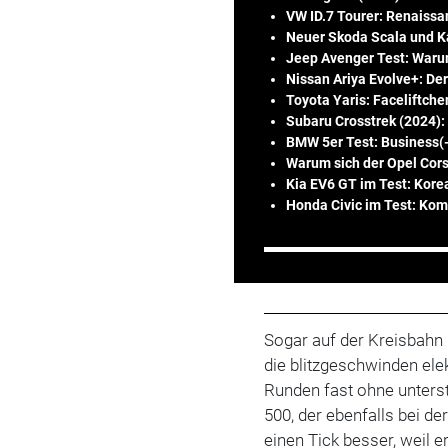
VW ID.7 Tourer: Renaiss
Neuer Skoda Scala und K
Jeep Avenger Test: Warum
Nissan Ariya Evolve+: De
Toyota Yaris: Faceliftche
Subaru Crosstrek (2024): 
BMW 5er Test: Business(-
Warum sich der Opel Cors
Kia EV6 GT im Test: Kore
Honda Civic im Test: Kom
Sogar auf der Kreisbahn 
die blitzgeschwinden ele
Runden fast ohne unterst
500, der ebenfalls bei de
einen Tick besser, weil e