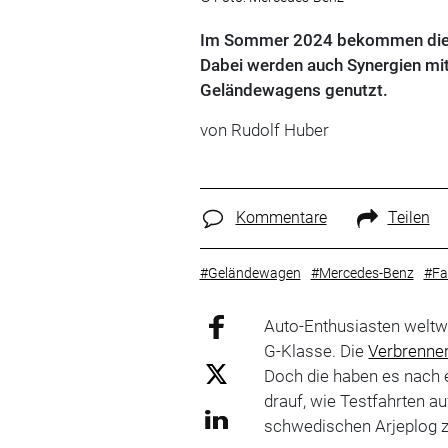
Im Sommer 2024 bekommen die V
Dabei werden auch Synergien mit 
Geländewagens genutzt.
von
Rudolf Huber
Kommentare
Teilen
#Geländewagen
#Mercedes-Benz
#Fac
Auto-Enthusiasten weltwe
G-Klasse. Die
Verbrenne
Doch die haben es nach 
drauf, wie Testfahrten a
schwedischen Arjeplog z