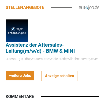
STELLENANGEBOTE
Assistenz der Aftersales-
Leitung(m/w/d) - BMW & MINI
Oldenburg (Oldb);Westerstede;Wiefelstede;Wilhelmshaven;Jever
weitere Jobs
Anzeige schalten
KOMMENTARE