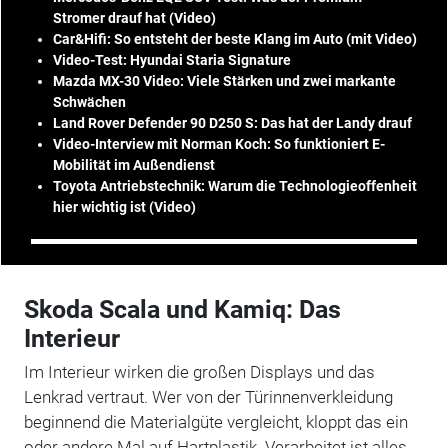
Stromer drauf hat (Video)
Car&Hifi: So entsteht der beste Klang im Auto (mit Video)
Video-Test: Hyundai Staria Signature
Mazda MX-30 Video: Viele Stärken und zwei markante
Schwächen
Land Rover Defender 90 D250 S: Das hat der Landy drauf
Video-Interview mit Norman Koch: So funktioniert E-
Mobilität im Außendienst
Toyota Antriebstechnik: Warum die Technologieoffenheit
hier wichtig ist (Video)
Skoda Scala und Kamiq: Das
Interieur
Im Interieur wirken die großen Displays und das
Lenkrad vertraut. Wer von der Türinnenverkleidung
beginnend die Materialgüte vergleicht, kloppt das ein
oder andere Mal auf Hartplastik. Verarbeitet ist alles