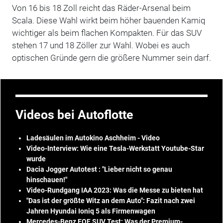
Von 16 bis 18 Zoll reicht das Räder-Arsenal beim
Scala. Diese Wahl wirkt beim höher bauenden Kamiq
wichtiger als beim flachen Kompakten. Für das SUV
stehen 17 und 18 Zöller zur Wahl. Wobei es auch
optischen Gründe gern die größere Nummer sein darf.
Videos bei Autoflotte
Ladesäulen im Autokino Aschheim - Video
Video-Interview: Wie eine Tesla-Werkstatt Youtube-Star
wurde
Dacia Jogger Autotest : "Lieber nicht so genau
hinschauen!"
Video-Rundgang IAA 2023: Was die Messe zu bieten hat
"Das ist der größte Witz an dem Auto": Fazit nach zwei
Jahren Hyundai Ioniq 5 als Firmenwagen
Mercedes-Benz EQE SUV Test: Was der Premium-