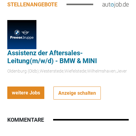
STELLENANGEBOTE
Assistenz der Aftersales-
Leitung(m/w/d) - BMW & MINI
Oldenburg (Oldb);Westerstede;Wiefelstede;Wilhelmshaven;Jever
weitere Jobs
Anzeige schalten
KOMMENTARE