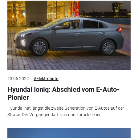
13.06.2022
#Elektroauto
Hyundai Ioniq: Abschied vom E-Auto-
Pionier
Hyundai hat längst die zweite Generation von E-Autos auf der
Straße. Der Vorgänger darf sich nun zurückziehen.