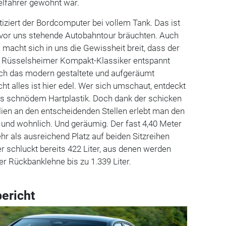
elfahrer gewohnt war.
iziert der Bordcomputer bei vollem Tank. Das ist
e vor uns stehende Autobahntour bräuchten. Auch
macht sich in uns die Gewissheit breit, dass der
m Rüsselsheimer Kompakt-Klassiker entspannt
auch das modern gestaltete und aufgeräumt
cht alles ist hier edel. Wer sich umschaut, entdeckt
s schnödem Hartplastik. Doch dank der schicken
ien an den entscheidenden Stellen erlebt man den
nd wohnlich. Und geräumig. Der fast 4,40 Meter
hr als ausreichend Platz auf beiden Sitzreihen
 schluckt bereits 422 Liter, aus denen werden
er Rückbanklehne bis zu 1.339 Liter.
bericht