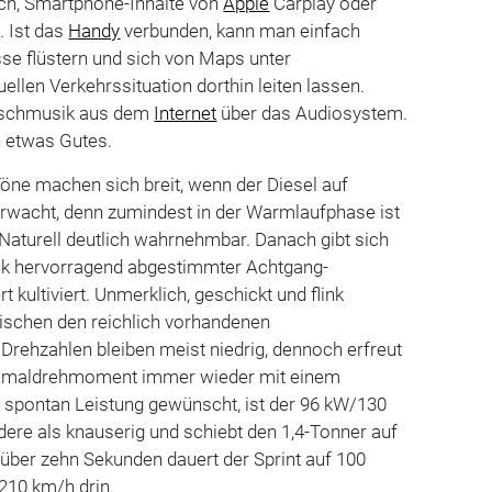
ich, Smartphone-Inhalte von
Apple
Carplay oder
 Ist das
Handy
verbunden, kann man einfach
e flüstern und sich von Maps unter
ellen Verkehrssituation dorthin leiten lassen.
unschmusik aus dem
Internet
über das Audiosystem.
h etwas Gutes.
öne machen sich breit, wenn der Diesel auf
wacht, denn zumindest in der Warmlaufphase ist
Naturell deutlich wahrnehmbar. Danach gibt sich
ank hervorragend abgestimmter Achtgang-
kultiviert. Unmerklich, geschickt und flink
schen den reichlich vorhandenen
Drehzahlen bleiben meist niedrig, dennoch erfreut
ximaldrehmoment immer wieder mit einem
d spontan Leistung gewünscht, ist der 96 kW/130
ndere als knauserig und schiebt den 1,4-Tonner auf
über zehn Sekunden dauert der Sprint auf 100
210 km/h drin.