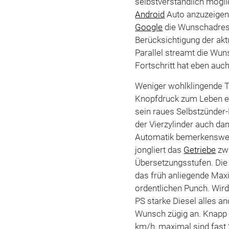
selbstverständlich mögl
Android
Auto anzuzeigen.
Google
die Wunschadress
Berücksichtigung der aktu
Parallel streamt die W
Fortschritt hat eben auc
Weniger wohlklingende T
Knopfdruck zum Leben er
sein raues Selbstzünder-
der Vierzylinder auch d
Automatik bemerkenswert 
jongliert das
Getriebe
zwi
Übersetzungsstufen. Die 
das früh anliegende Ma
ordentlichen Punch. Wir
PS starke Diesel alles a
Wunsch zügig an. Knapp 
km/h, maximal sind fast 