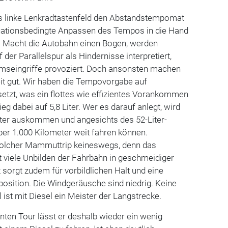
das linke Lenkradtastenfeld den Abstandstempomat
ituationsbedingte Anpassen des Tempos in die Hand
n. Macht die Autobahn einen Bogen, werden
er Parallelspur als Hindernisse interpretiert,
remseingriffe provoziert. Doch ansonsten machen
eit gut. Wir haben die Tempovorgabe auf
etzt, was ein flottes wie effizientes Vorankommen
ieg dabei auf 5,8 Liter. Wer es darauf anlegt, wird
iter auskommen und angesichts des 52-Liter-
er 1.000 Kilometer weit fahren können.
olcher Mammuttrip keineswegs, denn das
rt viele Unbilden der Fahrbahn in geschmeidiger
sorgt zudem für vorbildlichen Halt und eine
osition. Die Windgeräusche sind niedrig. Keine
ist mit Diesel ein Meister der Langstrecke.
ten Tour lässt er deshalb wieder ein wenig