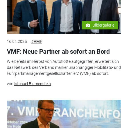
Bildergalerie
16.01.2025
#VMF
VMF: Neue Partner ab sofort an Bord
Wie bereits im Herbst von Autoflotte aufgegriffen, erweitert sich
das Netzwerk des Verband markenunabhängiger Mobilitäts- und
Fuhrparkmanagementgesellschaften e.V. (VMF) ab sofort.
von
Michael Blumenstein