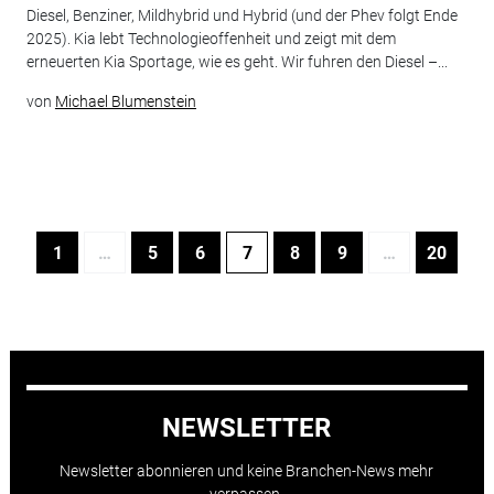
Diesel, Benziner, Mildhybrid und Hybrid (und der Phev folgt Ende
2025). Kia lebt Technologieoffenheit und zeigt mit dem
erneuerten Kia Sportage, wie es geht. Wir fuhren den Diesel –...
von
Michael Blumenstein
1
…
5
6
7
8
9
…
20
NEWSLETTER
Newsletter abonnieren und keine Branchen-News mehr