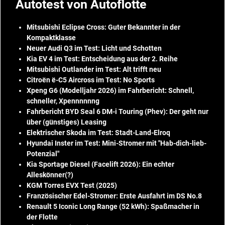
Autotest von Autoflotte
Mitsubishi Eclipse Cross: Guter Bekannter in der
Kompaktklasse
Neuer Audi Q3 im Test: Licht und Schotten
Kia EV 4 im Test: Entscheidung aus der 2. Reihe
Mitsubishi Outlander im Test: Alt trifft neu
Citroën ë-C5 Aircross im Test: No Sports
Xpeng G6 (Modelljahr 2026) im Fahrbericht: Schnell,
schneller, Xpennnnnng
Fahrbericht BYD Seal 6 DM-i Touring (Phev): Der geht nur
über (günstiges) Leasing
Elektrischer Skoda im Test: Stadt-Land-Elroq
Hyundai Inster im Test: Mini-Stromer mit "Hab-dich-lieb-
Potenzial"
Kia Sportage Diesel (Facelift 2026): Ein echter
Alleskönner(?)
KGM Torres EVX Test (2025)
Französischer Edel-Stromer: Erste Ausfahrt im DS No.8
Renault 5 Iconic Long Range (52 kWh): Spaßmacher in
der Flotte