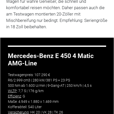
Wagen für wahre Genießer, die schnell und
komfortabel reisen möchten. Daher passen auch die
am Testwagen montierten 20-Zöller mit
Mischbereifung nur bedingt. Empfehlung: Seriengröße
in 18 Zoll beibehalten.
Mercedes-Benz E 450 4 Matic
AMG-Line
Testwagenpreis: 107.290 €
R6/2.999 cm3 | 280 kW/381 PS + 23 PS
500 Nm ab 1.600 U/min | 9-Gang-AT | 250 km/h | 4,5 s
WLTP
: 7,7 S | 176 g/km
Effizienz
: G
Maße: 4.949 x 1.880 x 1.469 mm
Kofferabteil: 540 Liter
Versicherung
: HK 20 | VK 28 | TK 26