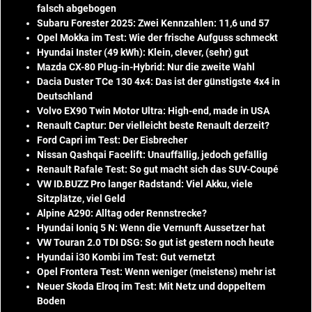
falsch abgebogen
Subaru Forester 2025: Zwei Kennzahlen: 11,6 und 57
Opel Mokka im Test: Wie der frische Aufguss schmeckt
Hyundai Inster (49 kWh): Klein, clever, (sehr) gut
Mazda CX-80 Plug-in-Hybrid: Nur die zweite Wahl
Dacia Duster TCe 130 4x4: Das ist der günstigste 4x4 in
Deutschland
Volvo EX90 Twin Motor Ultra: High-end, made in USA
Renault Captur: Der vielleicht beste Renault derzeit?
Ford Capri im Test: Der Eisbrecher
Nissan Qashqai Facelift: Unauffällig, jedoch gefällig
Renault Rafale Test: So gut macht sich das SUV-Coupé
VW ID.BUZZ Pro langer Radstand: Viel Akku, viele
Sitzplätze, viel Geld
Alpine A290: Alltag oder Rennstrecke?
Hyundai Ioniq 5 N: Wenn die Vernunft Aussetzer hat
VW Touran 2.0 TDI DSG: So gut ist gestern noch heute
Hyundai i30 Kombi im Test: Gut vernetzt
Opel Frontera Test: Wenn weniger (meistens) mehr ist
Neuer Skoda Elroq im Test: Mit Netz und doppeltem
Boden