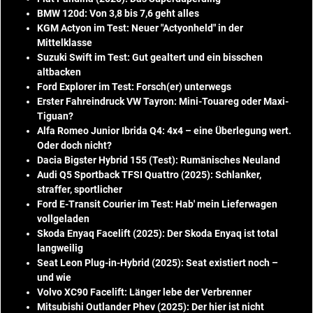
BMW 120d: Von 3,8 bis 7,6 geht alles
KGM Actyon im Test: Neuer "Actyonheld" in der
Mittelklasse
Suzuki Swift im Test: Gut gealtert und ein bisschen
altbacken
Ford Explorer im Test: Forsch(er) unterwegs
Erster Fahreindruck VW Tayron: Mini-Touareg oder Maxi-
Tiguan?
Alfa Romeo Junior Ibrida Q4: 4x4 – eine Überlegung wert.
Oder doch nicht?
Dacia Bigster Hybrid 155 (Test): Rumänisches Neuland
Audi Q5 Sportback TFSI Quattro (2025): Schlanker,
straffer, sportlicher
Ford E-Transit Courier im Test: Hab' mein Lieferwagen
vollgeladen
Skoda Enyaq Facelift (2025): Der Skoda Enyaq ist total
langweilig
Seat Leon Plug-in-Hybrid (2025): Seat existiert noch –
und wie
Volvo XC90 Facelift: Länger lebe der Verbrenner
Mitsubishi Outlander Phev (2025): Der hier ist nicht