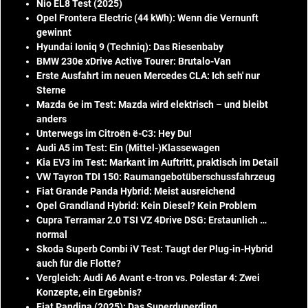
Nio EL8 Test (2025)
Opel Frontera Electric (44 kWh): Wenn die Vernunft
gewinnt
Hyundai Ioniq 9 (Techniq): Das Riesenbaby
BMW 230e xDrive Active Tourer: Brutalo-Van
Erste Ausfahrt im neuen Mercedes CLA: Ich seh' nur
Sterne
Mazda 6e im Test: Mazda wird elektrisch – und bleibt
anders
Unterwegs im Citroën ë-C3: Hey Du!
Audi A5 im Test: Ein (Mittel-)Klassewagen
Kia EV3 im Test: Markant im Auftritt, praktisch im Detail
VW Tayron TDI 150: Raumangebotüberschussfahrzeug
Fiat Grande Panda Hybrid: Meist ausreichend
Opel Grandland Hybrid: Kein Diesel? Kein Problem
Cupra Terramar 2.0 TSI VZ 4Drive DSG: Erstaunlich …
normal
Skoda Superb Combi iV Test: Taugt der Plug-in-Hybrid
auch für die Flotte?
Vergleich: Audi A6 Avant e-tron vs. Polestar 4: Zwei
Konzepte, ein Ergebnis?
Fiat Pandina (2025): Das Superduperding