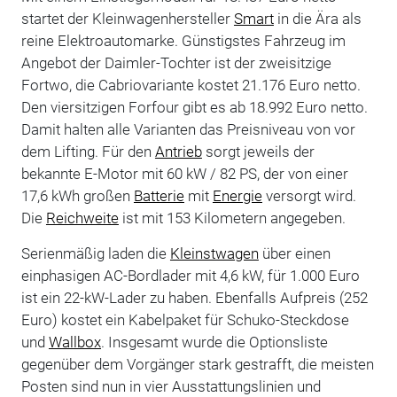
startet der Kleinwagenhersteller
Smart
in die Ära als
reine Elektroautomarke. Günstigstes Fahrzeug im
Angebot der Daimler-Tochter ist der zweisitzige
Fortwo, die Cabriovariante kostet 21.176 Euro netto.
Den viersitzigen Forfour gibt es ab 18.992 Euro netto.
Damit halten alle Varianten das Preisniveau von vor
dem Lifting. Für den
Antrieb
sorgt jeweils der
bekannte E-Motor mit 60 kW / 82 PS, der von einer
17,6 kWh großen
Batterie
mit
Energie
versorgt wird.
Die
Reichweite
ist mit 153 Kilometern angegeben.
Serienmäßig laden die
Kleinstwagen
über einen
einphasigen AC-Bordlader mit 4,6 kW, für 1.000 Euro
ist ein 22-kW-Lader zu haben. Ebenfalls Aufpreis (252
Euro) kostet ein Kabelpaket für Schuko-Steckdose
und
Wallbox
. Insgesamt wurde die Optionsliste
gegenüber dem Vorgänger stark gestrafft, die meisten
Posten sind nun in vier Ausstattungslinien und