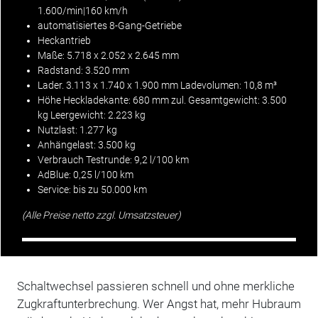
1.600/min|160 km/h
automatisiertes 8-Gang-Getriebe
Heckantrieb
Maße: 5.718 x 2.052 x 2.645 mm
Radstand: 3.520 mm
Lader. 3.113 x 1.740 x 1.900 mm Ladevolumen: 10,8 m³
Höhe Heckladekante: 680 mm zul. Gesamtgewicht: 3.500
kg Leergewicht: 2.223 kg
Nutzlast: 1.277 kg
Anhängelast: 3.500 kg
Verbrauch Testrunde: 9,2 l/100 km
AdBlue: 0,25 l/100 km
Service
: bis zu 50.000 km
(Alle Preise netto zzgl. Umsatzsteuer)
Schaltwechsel passieren schnell und ohne merkliche
Zugkraftunterbrechung. Wer Angst hat, mehr Hubraum