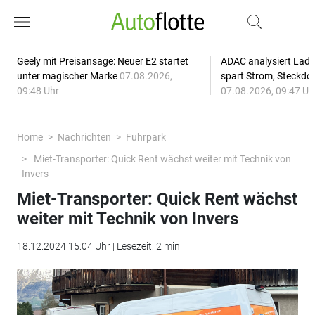
Geely mit Preisansage: Neuer E2 startet
ADAC analysiert Lade
unter magischer Marke
07.08.2026,
spart Strom, Steckdo
09:48 Uhr
07.08.2026, 09:47 Uh
Home
Nachrichten
Fuhrpark
Miet-Transporter: Quick Rent wächst weiter mit Technik von
Invers
Miet-Transporter: Quick Rent wächst
weiter mit Technik von Invers
18.12.2024 15:04 Uhr | Lesezeit: 2 min