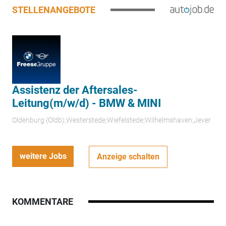
STELLENANGEBOTE
Assistenz der Aftersales-
Leitung(m/w/d) - BMW & MINI
Oldenburg (Oldb);Westerstede;Wiefelstede;Wilhelmshaven;Jever
weitere Jobs
Anzeige schalten
KOMMENTARE