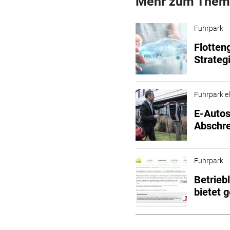
Mehr zum Them
Fuhrpark
Flotten
Strateg
Fuhrpark el
E-Autos
Abschr
Fuhrpark
Betrieb
bietet 