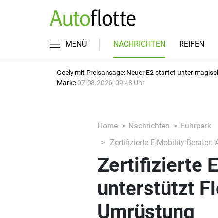
MENÜ
NACHRICHTEN
REIFEN
Geely mit Preisansage: Neuer E2 startet unter magisc
Marke
07.08.2026, 09:48 Uhr
Home
Nachrichten
Fuhrpark
Zertifizierte E-Mobility-Berater
Zertifizierte 
unterstützt F
Umrüstung