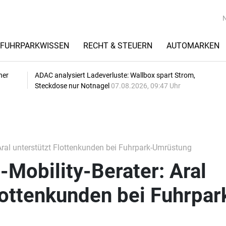
FUHRPARKWISSEN
RECHT & STEUERN
AUTOMARKEN
her
ADAC analysiert Ladeverluste: Wallbox spart Strom,
Steckdose nur Notnagel
07.08.2026, 09:47 Uhr
: Aral unterstützt Flottenkunden bei Fuhrpark-Umrüstung
E-Mobility-Berater: Aral
lottenkunden bei Fuhrpar