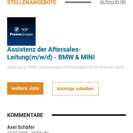
STELLENANGEBOTE
Assistenz der Aftersales-
Leitung(m/w/d) - BMW & MINI
Oldenburg (Oldb);Westerstede;Wiefelstede;Wilhelmshaven;Jever
weitere Jobs
Anzeige schalten
KOMMENTARE
Axel Schäfer
12.02.2025 - 15:03 Uhr