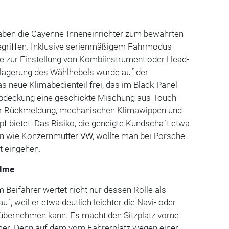
aben die Cayenne-Inneneinrichter zum bewährten
griffen. Inklusive serienmäßigem Fahrmodus-
te zur Einstellung von Kombiinstrument oder Head-
rlagerung des Wählhebels wurde auf der
as neue Klimabedienteil frei, das im Black-Panel-
abdeckung eine geschickte Mischung aus Touch-
er Rückmeldung, mechanischen Klimawippen und
 bietet. Das Risiko, die geneigte Kundschaft etwa
rn wie Konzernmutter
VW
, wollte man bei Porsche
t eingehen.
ilme
 Beifahrer wertet nicht nur dessen Rolle als
uf, weil er etwa deutlich leichter die Navi- oder
übernehmen kann. Es macht den Sitzplatz vorne
mer. Denn auf dem vom Fahrerplatz wegen einer