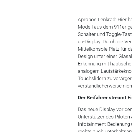
Apropos Lenkrad: Hier h
Modell aus dem 911er ge
Schalter und Toggle-Tas
up-Display. Durch die Ve
Mittelkonsole Platz für d
Design unter einer Glas
Erkennung mit haptisch
analogem Lautstärkeknopf
Touchslidern zu verärge
verständlicherweise nich
Der Beifahrer streamt F
Das neue Display vor dem
Unterstützer des Piloten a
Infotainment-Bedienung 
rechts auch unterhaltsa