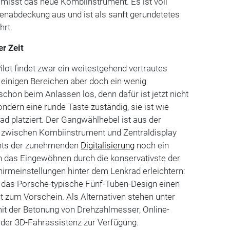
l misst das neue Kombiinstrument. Es ist voll
enabdeckung aus und ist als sanft gerundetetes
hrt.
er Zeit
lot findet zwar ein weitestgehend vertrautes
 einigen Bereichen aber doch ein wenig
schon beim Anlassen los, denn dafür ist jetzt nicht
ndern eine runde Taste zuständig, sie ist wie
d platziert. Der Gangwählhebel ist aus der
 zwischen Kombiinstrument und Zentraldisplay
hts der zunehmenden
Digitalisierung
noch ein
h das Eingewöhnen durch die konservativste der
irmeinstellungen hinter dem Lenkrad erleichtern:
 das Porsche-typische Fünf-Tuben-Design einen
it zum Vorschein. Als Alternativen stehen unter
it der Betonung von Drehzahlmesser, Online-
oder 3D-Fahrassistenz zur Verfügung.