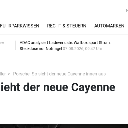
FUHRPARKWISSEN
RECHT & STEUERN
AUTOMARKEN
her
ADAC analysiert Ladeverluste: Wallbox spart Strom,
Steckdose nur Notnagel
07.08.2026, 09:47 Uhr
ler
Porsche: So sieht der neue Cayenne innen aus
sieht der neue Cayenne