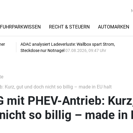
FUHRPARKWISSEN
RECHT & STEUERN
AUTOMARKEN
her
ADAC analysiert Ladeverluste: Wallbox spart Strom,
Steckdose nur Notnagel
07.08.2026, 09:47 Uhr
te
 Kurz, gut und doch nicht so billig – made in EU halt
 mit PHEV-Antrieb: Kurz
nicht so billig – made in