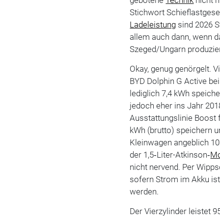
gebotene
Technik
nicht 
Stichwort Schieflastgese
Ladeleistung
sind 2026 S
allem auch dann, wenn d
Szeged/Ungarn produzier
Okay, genug genörgelt. Vi
BYD Dolphin G Active bei
lediglich 7,4 kWh speich
jedoch eher ins Jahr 201
Ausstattungslinie Boost 
kWh (brutto) speichern 
Kleinwagen angeblich 10
der 1,5‑Liter-Atkinson‑
Mo
nicht nervend. Per Wipps
sofern Strom im Akku ist
werden.
Der Vierzylinder leistet 