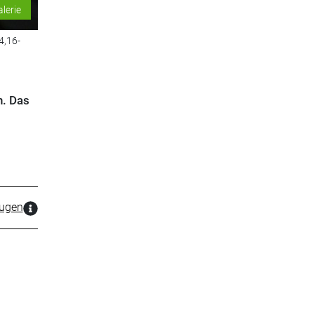
alerie
4,16-
n. Das
zugen