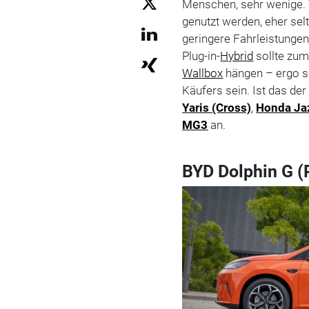
Menschen, sehr wenige.
genutzt werden, eher sel
geringere Fahrleistungen
Plug-in-
Hybrid
sollte zum
Wallbox
hängen – ergo s
Käufers sein. Ist das der 
Yaris (Cross)
,
Honda Ja
MG3
an.
BYD Dolphin G (