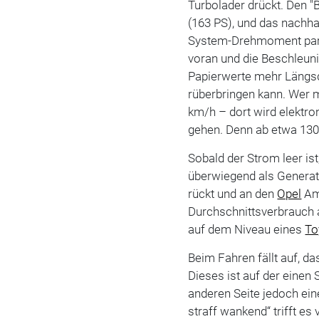
Turbolader drückt. Den "
(163 PS), und das nachha
System-Drehmoment parat
voran und die Beschleuni
Papierwerte mehr Längsd
rüberbringen kann. Wer 
km/h – dort wird elektr
gehen. Denn ab etwa 13
Sobald der Strom leer ist
überwiegend als Generat
rückt und an den
Opel
Amp
Durchschnittsverbrauch a
auf dem Niveau eines
To
Beim Fahren fällt auf, d
Dieses ist auf der einen 
anderen Seite jedoch ein
straff wankend“ trifft es