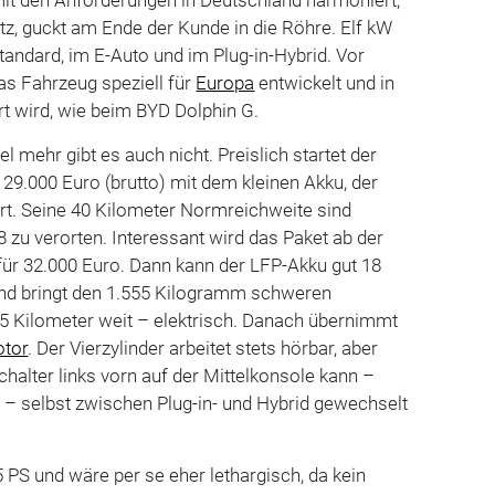
mit den Anforderungen in Deutschland harmoniert,
tz, guckt am Ende der Kunde in die Röhre. Elf kW
tandard, im E-Auto und im Plug-in-Hybrid. Vor
as Fahrzeug speziell für
Europa
entwickelt und in
t wird, wie beim BYD Dolphin G.
el mehr gibt es auch nicht. Preislich startet der
 29.000 Euro (brutto) mit dem kleinen Akku, der
ert. Seine 40 Kilometer Normreichweite sind
8 zu verorten. Interessant wird das Paket ab der
für 32.000 Euro. Dann kann der LFP-Akku gut 18
und bringt den 1.555 Kilogramm schweren
5 Kilometer weit – elektrisch. Danach übernimmt
tor
. Der Vierzylinder arbeitet stets hörbar, aber
chalter links vorn auf der Mittelkonsole kann –
 – selbst zwischen Plug-in- und Hybrid gewechselt
95 PS und wäre per se eher lethargisch, da kein