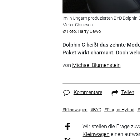
Im in Ungarn produzierten BYD Dolphin G
Meter-Chinesen.
© Foto: Harry Dawo
Dolphin G heißt das zehnte Mode
Paket wirkt charmant. Doch welch
von
Michael Blumenstein
Kommentare
Teilen
#Kleinwagen
#BYD
#Plug-in-Hybrid
#
Wir stellen die Frage zu
Kleinwagen
einen aufwä