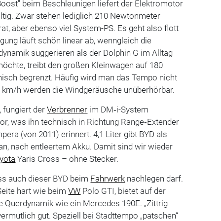
Boost" beim Beschleunigen liefert der Elektromotor
ltig. Zwar stehen lediglich 210 Newtonmeter
, aber ebenso viel System-PS. Es geht also flott
gung läuft schön linear ab, wenngleich die
ynamik suggerieren als der Dolphin G im Alltag
möchte, treibt den großen Kleinwagen auf 180
onisch begrenzt. Häufig wird man das Tempo nicht
0 km/h werden die Windgeräusche unüberhörbar.
, fungiert der
Verbrenner
im DM‑i-System
or, was ihn technisch in Richtung Range‑Extender
era (von 2011) erinnert. 4,1 Liter gibt BYD als
n, nach entleertem Akku. Damit sind wir wieder
yota
Yaris Cross – ohne Stecker.
ass auch dieser BYD beim
Fahrwerk
nachlegen darf.
Seite hart wie beim
VW
Polo GTI, bietet auf der
e Querdynamik wie ein Mercedes 190E. „Zittrig
 vermutlich gut. Speziell bei Stadttempo „patschen“