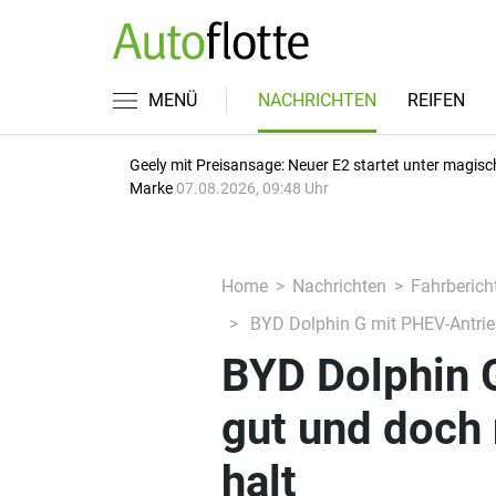
MENÜ
NACHRICHTEN
REIFEN
Geely mit Preisansage: Neuer E2 startet unter magisc
Marke
07.08.2026, 09:48 Uhr
Home
Nachrichten
Fahrberich
BYD Dolphin G mit PHEV-Antrieb:
BYD Dolphin G
gut und doch 
halt