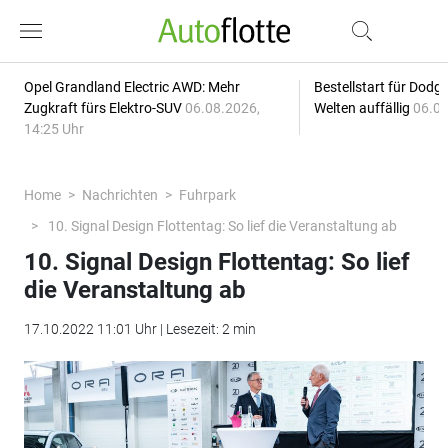
Opel Grandland Electric AWD: Mehr
Bestellstart für Dodg
Zugkraft fürs Elektro-SUV
06.08.2026,
Welten auffällig
06.08
14:25 Uhr
Home
Nachrichten
Fuhrpark
10. Signal Design Flottentag: So lief die Veranstaltung ab
10. Signal Design Flottentag: So lief
die Veranstaltung ab
17.10.2022 11:01 Uhr | Lesezeit: 2 min