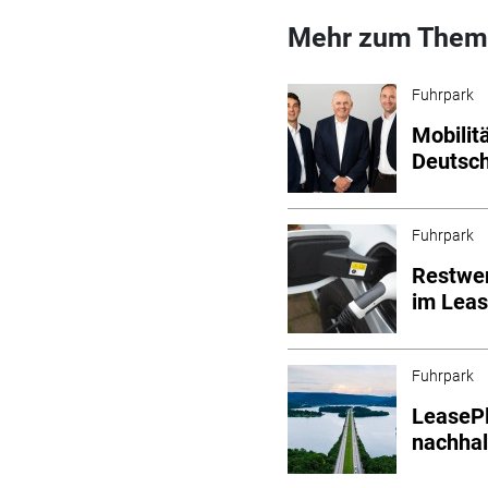
Mehr zum Them
Fuhrpark
Mobilit
Deutsc
Fuhrpark
Restwer
im Leas
Fuhrpark
LeasePl
nachhal